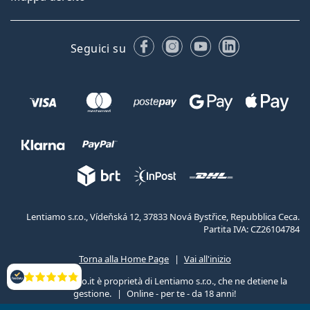
Facebook
Instagram
YouTube
LinkedIn
Seguici su
Lentiamo s.r.o., Vídeňská 12, 37833 Nová Bystřice, Repubblica Ceca.
Partita IVA: CZ26104784
Torna alla Home Page
Vai all'inizio
Il sito Lentiamo.it è proprietà di Lentiamo s.r.o., che ne detiene la
Valutazione
gestione.
Online - per te - da 18 anni!