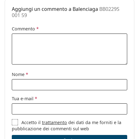
pulizia:
Aggiungi un commento a Balenciaga
BB0229S
Altro
001 59
Sesso:
Unisex
Commento
*
Categorie:
Occhiali da sole
Marca:
Balenciaga
Utilizzo:
Moda
Codice:
BB0229S 001 59
Nome
*
Anche con lenti
No
graduate:
Tua e-mail
*
Accetto il
trattamento
dei dati da me forniti e la
pubblicazione dei commenti sul web