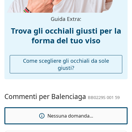
montatura:
Taglia:
L
Guida Extra:
Larghezza
143 mm
Trova gli occhiali giusti per la
montatura:
forma del tuo viso
Lunghezza asta
125 mm
(Asta):
Ponte:
20 mm
Come scegliere gli occhiali da sole
giusti?
Peso:
300 g
Naselli
No
regolabili:
Cerniere a
No
Commenti per Balenciaga
BB0229S 001 59
molla:
Accessori
Nessuna domanda...
Custodia:
Sì
Panno per
Sì