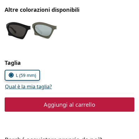
è offline
Persol
Altre colorazioni disponibili
Prada
Tutte le marche
Seleziona i parametri
Taglia
L (59 mm)
Qual è la mia taglia?
Aggiungi al carrello