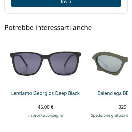
Invia
Potrebbe interessarti anche
Lentiamo Georgios Deep Black
Balenciaga BB0
45,00 €
329,9
in pronta consegna
Spedizione gratuita
&
i