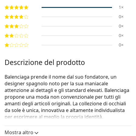
1×
0×
0×
0×
0×
Descrizione del prodotto
Balenciaga prende il nome dal suo fondatore, un
designer spagnolo noto per la sua maniacale
attenzione ai dettagli e gli standard elevati. Balenciaga
propone una moda non convenzionale per tutti gli
amanti degli articoli originali. La collezione di occhiali
da sole è unica, innovativa e altamente individualista
per esprimere al meglio la propria identità.
Gli occhiali da sole
Balenciaga BB0229S 001 59
sono un
Mostra altro
modello unisex.