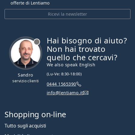
offerte di Lentiamo
Ricevi la newsletter
Hai bisogno di aiuto?
è offline
Non hai trovato
quello che cercavi?
We also speak English
(Lu-Ve: 8:30-18:00)
Sandro
servizio clienti
0444 1565390
info@lentiamo.it
Shopping on-line
Tutto sugli acquisti