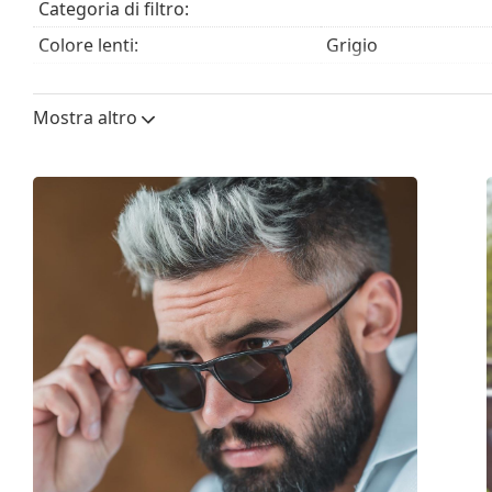
Categoria di filtro:
Colore lenti:
Grigio
Altezza lente:
42 mm
Mostra altro
Diametro lente (Calibro):
55 mm
Materiale delle lenti:
Plastica
Filtro UV 400:
Sì
Montatura
Forma montatura:
Squadrata
Colore montatura:
Nero
Materiale montatura:
Eco-friendly - Bio-b
Taglia:
M
Larghezza montatura:
136 mm
Lunghezza asta (Asta):
145 mm
Ponte:
16 mm