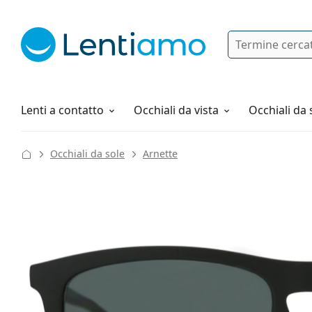
Ricerca
Ho già un account cliente Lentiam
Navigazione del sito
Soluzioni
Tutto sugli acquisti
Lenti a contatto
Occhiali da vista
Occhiali da 
Occhiali da sole
Arnette