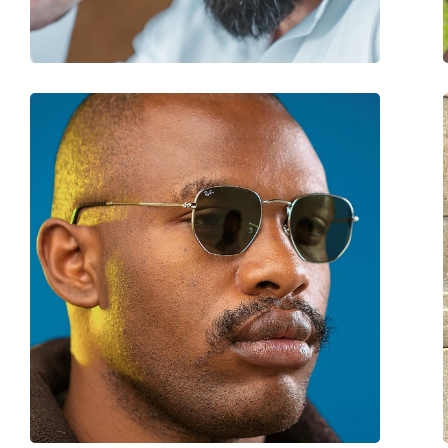
Peso:
70 g
Naselli regolabili:
No
Cerniere a molla:
No
Accessori
Custodia:
No
Panno per pulizia:
No
Altro
Sesso:
Unisex
Categorie:
Occhiali da sole
Marca:
Arnette
Utilizzo:
Moda
Codice:
0AN 4301 275887 55