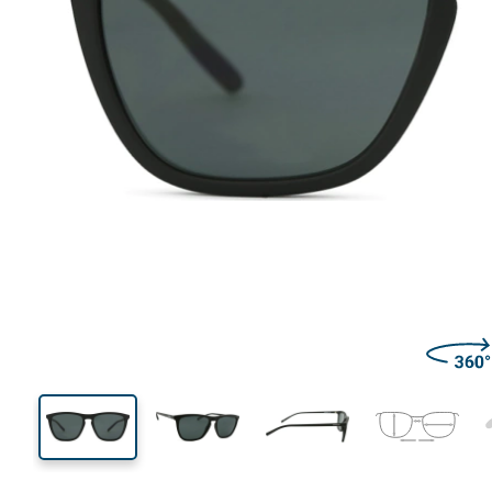
136 mm
Larghezza montatura
Diametr
lente (Cali
42 mm
55 mm
Altezza lente
Diametro lente (Calibro)