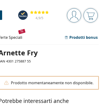
Barra di navigazione
Valutazione
sei connesso
Il carrel
4,9
/5
fferte speciali
Prodotti bonus
Arnette Fry
0AN 4301 275887 55
Prodotto momentaneamente non disponibile.
Potrebbe interessarti anche