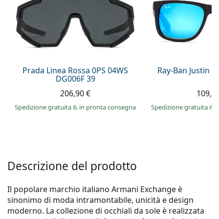
è offline
Persol
Prada
Tutte le marche
Prada Linea Rossa 0PS 04WS
Ray-Ban Justin 
DG006F 39
206,90 €
109,9
Spedizione gratuita
&
in pronta consegna
Spedizione gratuita
&
i
Descrizione del prodotto
Il popolare marchio italiano Armani Exchange è
sinonimo di moda intramontabile, unicità e design
moderno. La collezione di occhiali da sole è realizzata