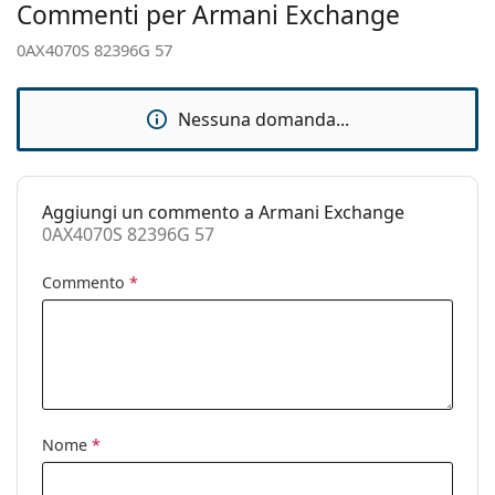
Accessori
Commenti per Armani Exchange
Custodia:
No
0AX4070S 82396G 57
Panno per
Sì
pulizia:
Nessuna domanda...
Altro
Sesso:
Uomo
Categorie:
Occhiali da sole
Aggiungi un commento a Armani Exchange
0AX4070S 82396G 57
Marca:
Armani Exchange
Commento
*
Utilizzo:
Moda
Codice:
0AX4070S 82396G 57
Anche con lenti
No
graduate:
Nome
*