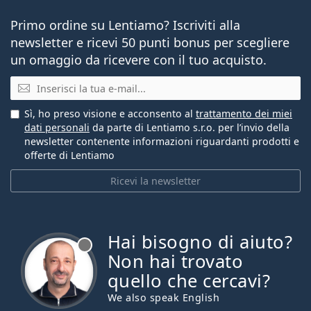
Primo ordine su Lentiamo? Iscriviti alla
newsletter e ricevi 50 punti bonus per scegliere
un omaggio da ricevere con il tuo acquisto.
E-mail
Sì, ho preso visione e acconsento al
trattamento dei miei
dati personali
da parte di Lentiamo s.r.o. per l’invio della
newsletter contenente informazioni riguardanti prodotti e
offerte di Lentiamo
Ricevi la newsletter
Hai bisogno di aiuto?
è offline
Non hai trovato
quello che cercavi?
We also speak English