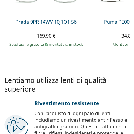
è offline
Persol
Prada
Prada 0PR 14WV 10J1O1 56
Puma PE0027
Tutte le marche
169,90 €
34,89
Spedizione gratuita
&
montatura in stock
montatura 
Lentiamo utilizza lenti di qualità
superiore
Rivestimento resistente
Con l'acquisto di ogni paio di lenti
includiamo un rivestimento antiriflesso e
antigraffio gratuito. Questo trattamento
filtra i riflessi indesiderati e protegge le