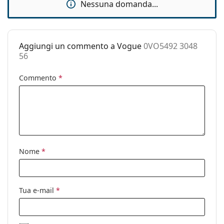
montatura:
Nessuna domanda...
Lunghezza asta
145 mm
(Asta):
Aggiungi un commento a Vogue
0VO5492 3048
Ponte:
18 mm
56
Peso:
90 g
Commento
*
Naselli
No
regolabili:
Cerniere a
No
molla:
Clip-on:
No
Accessori
Nome
*
Custodia:
Sì
Panno per
Sì
Tua e-mail
*
pulizia:
Altro