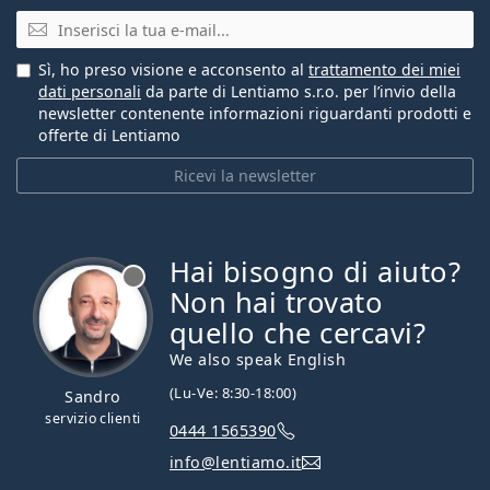
E-mail
Sì, ho preso visione e acconsento al
trattamento dei miei
dati personali
da parte di Lentiamo s.r.o. per l’invio della
newsletter contenente informazioni riguardanti prodotti e
offerte di Lentiamo
Ricevi la newsletter
Hai bisogno di aiuto?
è offline
Non hai trovato
quello che cercavi?
We also speak English
(Lu-Ve: 8:30-18:00)
Sandro
servizio clienti
0444 1565390
info@lentiamo.it