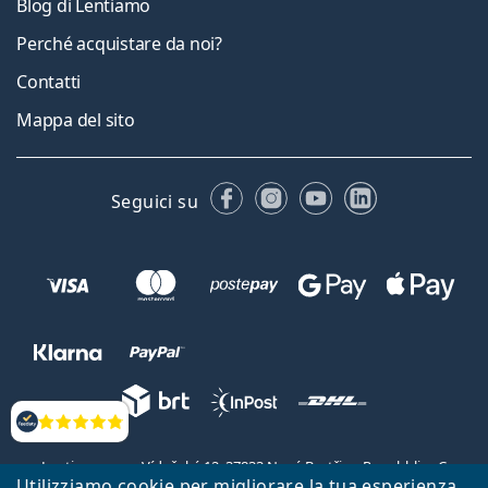
Blog di Lentiamo
Perché acquistare da noi?
Contatti
Mappa del sito
Facebook
Instagram
YouTube
LinkedIn
Seguici su
Valutazione
Lentiamo s.r.o., Vídeňská 12, 37833 Nová Bystřice, Repubblica Ceca.
Utilizziamo cookie per migliorare la tua esperienza
Partita IVA: CZ26104784