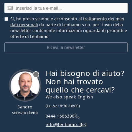
E-mail
Sì, ho preso visione e acconsento al
trattamento dei miei
dati personali
da parte di Lentiamo s.r.o. per l’invio della
newsletter contenente informazioni riguardanti prodotti e
offerte di Lentiamo
Ricevi la newsletter
Hai bisogno di aiuto?
è offline
Non hai trovato
quello che cercavi?
We also speak English
(Lu-Ve: 8:30-18:00)
Sandro
servizio clienti
0444 1565390
info@lentiamo.it