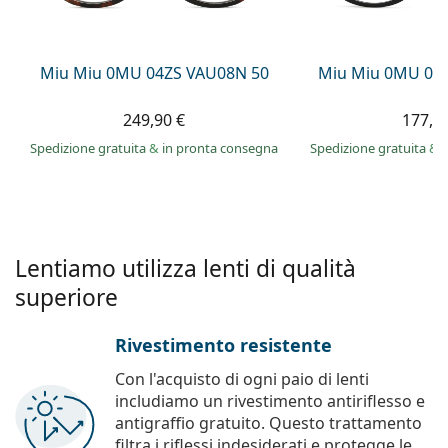
è offline
Persol
Prada
Miu Miu 0MU 04ZS VAU08N 50
Miu Miu 0MU 01
Tutte le marche
249,90 €
177,9
Spedizione gratuita
&
in pronta consegna
Spedizione gratuita
&
Lentiamo utilizza lenti di qualità
superiore
Rivestimento resistente
Con l'acquisto di ogni paio di lenti
includiamo un rivestimento antiriflesso e
antigraffio gratuito. Questo trattamento
filtra i riflessi indesiderati e protegge le