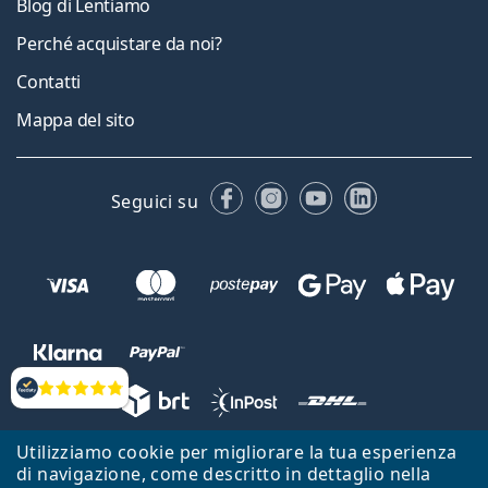
Blog di Lentiamo
Perché acquistare da noi?
Contatti
Mappa del sito
Facebook
Instagram
YouTube
LinkedIn
Seguici su
Valutazione
Utilizziamo cookie per migliorare la tua esperienza
Lentiamo s.r.o., Vídeňská 12, 37833 Nová Bystřice, Repubblica Ceca.
di navigazione, come descritto in dettaglio nella
Partita IVA: CZ26104784