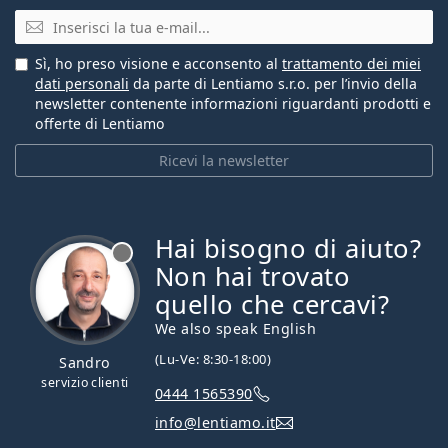
E-mail
Sì, ho preso visione e acconsento al
trattamento dei miei
dati personali
da parte di Lentiamo s.r.o. per l’invio della
newsletter contenente informazioni riguardanti prodotti e
offerte di Lentiamo
Ricevi la newsletter
Hai bisogno di aiuto?
è offline
Non hai trovato
quello che cercavi?
We also speak English
(Lu-Ve: 8:30-18:00)
Sandro
servizio clienti
0444 1565390
info@lentiamo.it