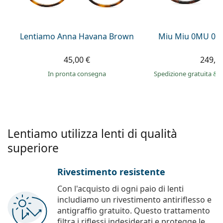
è offline
Persol
Prada
Lentiamo Anna Havana Brown
Miu Miu 0MU 04
Tutte le marche
45,00 €
249,9
in pronta consegna
Spedizione gratuita
&
i
Lentiamo utilizza lenti di qualità
superiore
Rivestimento resistente
Con l'acquisto di ogni paio di lenti
includiamo un rivestimento antiriflesso e
antigraffio gratuito. Questo trattamento
filtra i riflessi indesiderati e protegge le