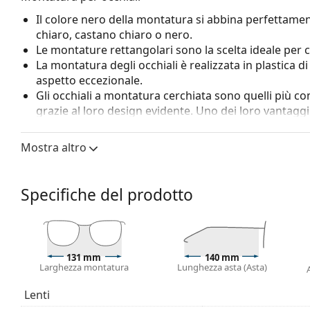
Il colore nero della montatura si abbina perfettamen
chiaro, castano chiaro o nero.
Le montature rettangolari sono la scelta ideale per 
La montatura degli occhiali è realizzata in plastica d
aspetto eccezionale.
Gli occhiali a montatura cerchiata sono quelli più c
grazie al loro design evidente. Uno dei loro vantaggi 
racchiudono completamente la lente e proteggono co
a tutte le lenti, comprese quelle con maggiore poten
Mostra altro
Le cerniere a molla consentono alle aste un moviment
maggiore comfort. La montatura è più resistente ai da
Specifiche del prodotto
Accessori
Consegniamo gli occhiali nella loro custodia original
variare.
Il panno in dotazione è ideale per la pulizia e la cura
131 mm
140 mm
essere forniti con un sacchetto di tessuto anziché 
Larghezza montatura
Lunghezza asta (Asta)
Esplora l'intera gamma di
occhiali da vista
e scopri la 
Lenti
stili, oppure consulta la nostra
guida agli occhiali da vis