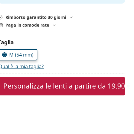
Rimborso garantito 30 giorni
Paga in comode rate
Seleziona i parametri
Taglia
M (54 mm)
Qual è la mia taglia?
Personalizza le lenti a partire da
19,90 €