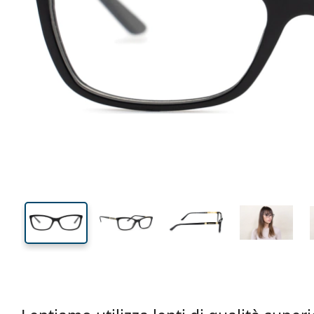
131 mm
Larghezza montatura
Diametr
lente (Cali
34 mm
54 mm
Altezza lente
Diametro lente (Calibro)