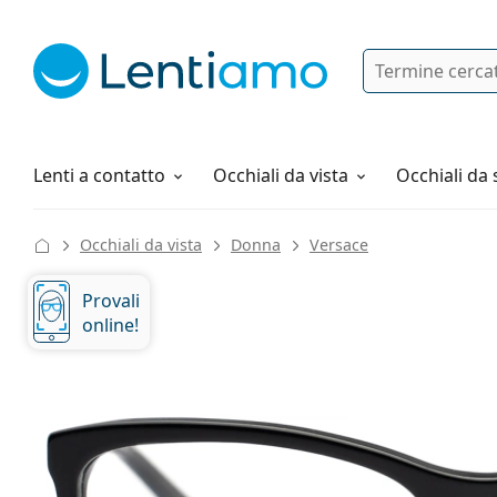
Ricerca
Ho già un account cliente Lentiam
Navigazione del sito
Soluzioni
Tutto sugli acquisti
Lenti a contatto
Occhiali da vista
Occhiali da 
Occhiali da vista
Donna
Versace
Provali
online!