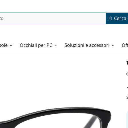
Cerca
o
sole
Occhiali per PC
Soluzioni e accessori
o