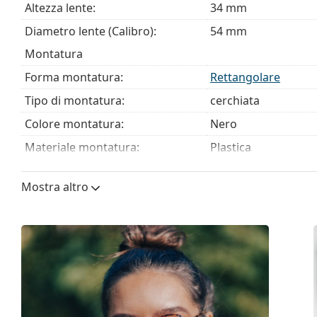
Altezza lente:
34 mm
È un dispositivo medico. Leggere attentamente le istruz
Diametro lente (Calibro):
54 mm
Montatura
Forma montatura:
Rettangolare
Tipo di montatura:
cerchiata
Colore montatura:
Nero
Materiale montatura:
Plastica
Taglia:
M
Mostra altro
Larghezza montatura:
131 mm
Lunghezza asta (Asta):
140 mm
Ponte:
16 mm
Peso:
230 g
Naselli regolabili:
No
Cerniere a molla:
Sì