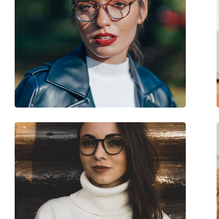
Clip-on:
No
Accessori
Custodia:
Sì
Panno per pulizia:
Sì
Altro
Sesso:
Donna
Categorie:
Occhiali da vista
Marca:
Versace
Codice:
0VE3186 GB1 54