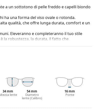
te a un sottotono di pelle freddo e capelli biondo
chi ha una forma del viso ovale o rotonda.
i alta qualità, che offre lunga durata, comfort e un
omuni. Eleveranno e completeranno il tuo stile
è la robustezza, la durata, il fatto che
ntro i danni. Questo tipo di montatura è adatto
za ottica.
o maggiore di oltre 90°, il che si traduce in un
nni e mantiene la giusta vestibilità più a lungo.
e. Il colore della custodia e il suo design possono
 degli occhiali da vista. Alcuni modelli possono
34 mm
54 mm
16 mm
con un panno.
Altezza lente
Diametro
Ponte
lente (Calibro)
nostra ampia gamma di montature in tantissimi
ta
per leggere i consigli dei nostri specialisti.