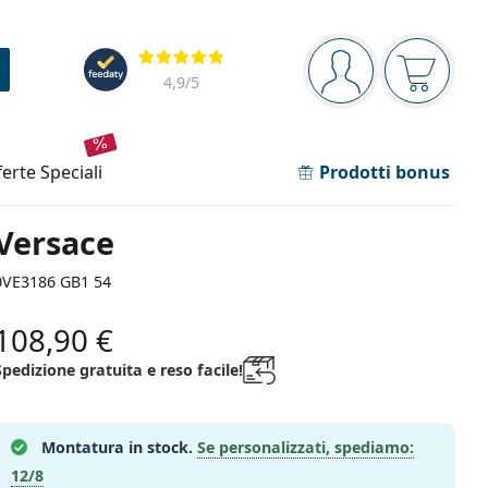
Barra di navigazione
Valutazione
sei connesso
Il carrel
4,9
/5
fferte speciali
Prodotti bonus
Versace
0VE3186 GB1 54
108,90 €
Spedizione gratuita e reso facile!
Montatura in stock.
Se personalizzati, spediamo:
12/8