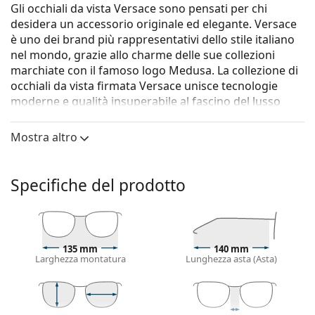
Gli occhiali da vista Versace sono pensati per chi
desidera un accessorio originale ed elegante. Versace
è uno dei brand più rappresentativi dello stile italiano
nel mondo, grazie allo charme delle sue collezioni
marchiate con il famoso logo Medusa. La collezione di
occhiali da vista firmata Versace unisce tecnologie
moderne e qualità insuperabile al fascino del lusso
made in Italy.
Mostra altro
Gli occhiali
Versace 0VE1270 1433 54
sono un modello
da donna.
Vorresti vedere come ti stanno questi occhiali? Prova la
Specifiche del prodotto
funzione Specchio Virtuale di Lentiamo.
Montatura per occhiali
Il colore nero della montatura si abbina
135 mm
140 mm
perfettamente a un sottotono di pelle freddo e
Larghezza montatura
Lunghezza asta (Asta)
capelli biondo chiaro, castano chiaro o nero.
Le montature Cat Eye sono la scelta ideale per chi
ha un viso ovale, a forma di cuore o a forma di