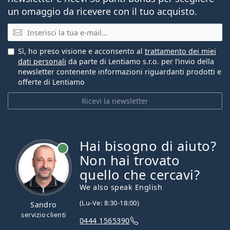
un omaggio da ricevere con il tuo acquisto.
E-mail
Sì, ho preso visione e acconsento al
trattamento dei miei
dati personali
da parte di Lentiamo s.r.o. per l’invio della
newsletter contenente informazioni riguardanti prodotti e
offerte di Lentiamo
Ricevi la newsletter
Hai bisogno di aiuto?
è online
Non hai trovato
quello che cercavi?
We also speak English
(Lu-Ve: 8:30-18:00)
Sandro
servizio clienti
0444 1565390