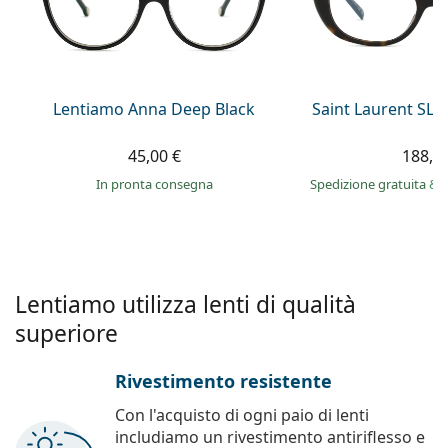
0444 1565390
Gucci
Tutte le soluzioni
Tutte le marche
è online
Persol
Prada
Lentiamo Anna Deep Black
Saint Laurent SL 
Tutte le marche
45,00 €
188,9
in pronta consegna
Spedizione gratuita
&
Lentiamo utilizza lenti di qualità
superiore
Rivestimento resistente
Con l'acquisto di ogni paio di lenti
includiamo un rivestimento antiriflesso e