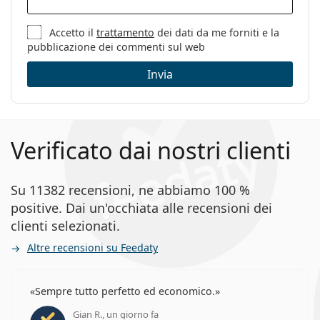
Panno per
Sì
Accetto il
trattamento
dei dati da me forniti e la
pulizia:
pubblicazione dei commenti sul web
Altro
Invia
Sesso:
Donna
Categorie:
Occhiali da vista
Marca:
Versace
Verificato dai nostri clienti
Codice:
0VE1270 1433 54
Su 11382 recensioni, ne abbiamo 100 %
positive. Dai un'occhiata alle recensioni dei
clienti selezionati.
Altre recensioni su Feedaty
Sempre tutto perfetto ed economico.
Gian R., un giorno fa