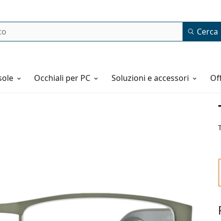
Cerca
o
sole
Occhiali per PC
Soluzioni e accessori
o