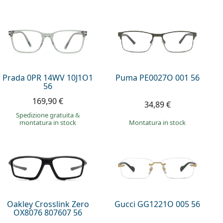
Prada 0PR 14WV 10J1O1
Puma PE0027O 001 56
56
169,90 €
34,89 €
Spedizione gratuita
&
montatura in stock
montatura in stock
Oakley Crosslink Zero
Gucci GG1221O 005 56
OX8076 807607 56