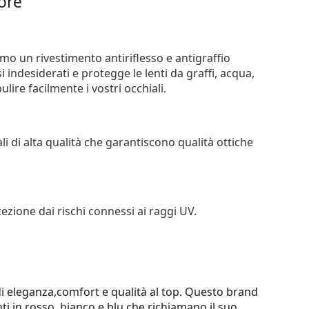
iore
iamo un rivestimento antiriflesso e antigraffio
si indesiderati e protegge le lenti da graffi, acqua,
ire facilmente i vostri occhiali.
li di alta qualità che garantiscono qualità ottiche
tezione dai rischi connessi ai raggi UV.
di eleganza,comfort e qualità al top. Questo brand
ti in rosso, bianco e blu che richiamano il suo