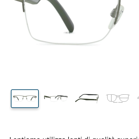
129 mm
Larghezza montatura
Diametr
lente (Cali
33 mm
53 mm
Altezza lente
Diametro lente (Calibro)