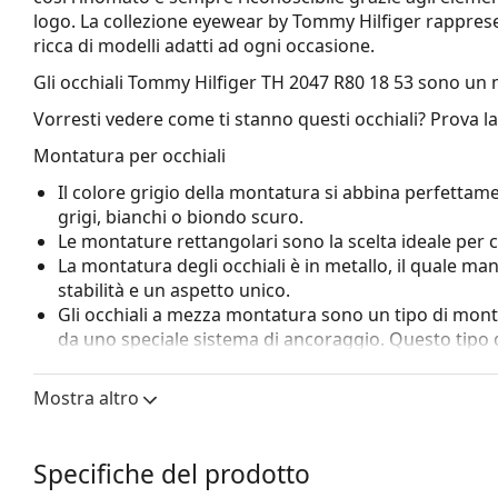
logo. La collezione eyewear by Tommy Hilfiger rappres
ricca di modelli adatti ad ogni occasione.
Gli occhiali
Tommy Hilfiger TH 2047 R80 18 53
sono un 
Vorresti vedere come ti stanno questi occhiali? Prova l
Montatura per occhiali
Il colore grigio della montatura si abbina perfettame
grigi, bianchi o biondo scuro.
Le montature rettangolari sono la scelta ideale per 
La montatura degli occhiali è in metallo, il quale ma
stabilità e un aspetto unico.
Gli occhiali a mezza montatura sono un tipo di mont
da uno speciale sistema di ancoraggio. Questo tipo 
montatura e fa sembrare chi li indossa molto elegante
leggerezza e rigidità sufficiente, nonostante abbia s
Mostra altro
questo tipo di occhiali sono lenti ad alto indice, cioè 
in Trivex.
I naselli regolabili consentono una leggera modifica de
Specifiche del prodotto
da sole. I naselli si adatteranno alla forma del nas