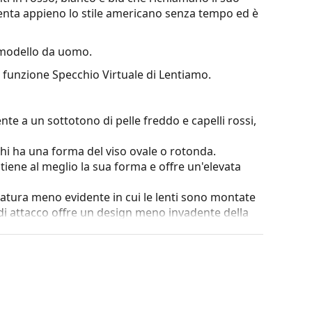
enta appieno lo stile americano senza tempo ed è
modello da uomo.
a funzione Specchio Virtuale di Lentiamo.
nte a un sottotono di pelle freddo e capelli rossi,
chi ha una forma del viso ovale o rotonda.
ntiene al meglio la sua forma e offre un'elevata
atura meno evidente in cui le lenti sono montate
di attacco offre un design meno invadente della
. I loro principali vantaggi sono sottigliezza,
olo la metà della montatura. Le lenti più adatte per
lenti assottigliate con indice superiore a 1,5 o lenti
lla posizione e della vestibilità dei tuoi occhiali
o e quindi forniranno un maggiore comfort. La