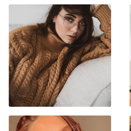
Lunghezza asta (Asta):
145 mm
Ponte:
18 mm
Peso:
160 g
Naselli regolabili:
Sì
Cerniere a molla:
No
Clip-on:
No
Accessori
Custodia:
Sì
Panno per pulizia:
Sì
Altro
Sesso:
Uomo
Categorie:
Occhiali da vista
Marca:
Tommy Hilfiger
Codice:
TH 2047 R80 18 53