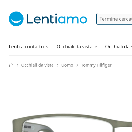
Ricerca
Ho già un account cliente Lentiam
Navigazione del sito
Soluzioni
Tutto sugli acquisti
Lenti a contatto
Occhiali da vista
Occhiali da 
Occhiali da vista
Uomo
Tommy Hilfiger