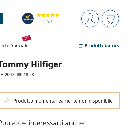
Barra di navigazione
Valutazione
sei connesso
Il carrel
4,9
/5
fferte speciali
Prodotti bonus
Tommy Hilfiger
TH 2047 R80 18 53
Prodotto momentaneamente non disponibile.
Potrebbe interessarti anche