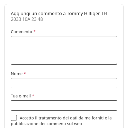
oppure consulta la nostra
guida agli occhiali da vista
Ponte:
23 mm
per leggere i consigli dei nostri specialisti.
Aggiungi un commento a Tommy Hilfiger
TH
Peso:
170 g
È un dispositivo medico. Leggere attentamente le
2033 10A 23 48
istruzioni prima dell'uso.
Naselli
No
regolabili:
Commento
*
Cerniere a
No
molla:
Clip-on:
No
Accessori
Nome
*
Custodia:
Sì
Panno per
Sì
pulizia:
Tua e-mail
*
Altro
Sesso:
Unisex
Categorie:
Occhiali da vista
Accetto il
trattamento
dei dati da me forniti e la
pubblicazione dei commenti sul web
Marca:
Tommy Hilfiger