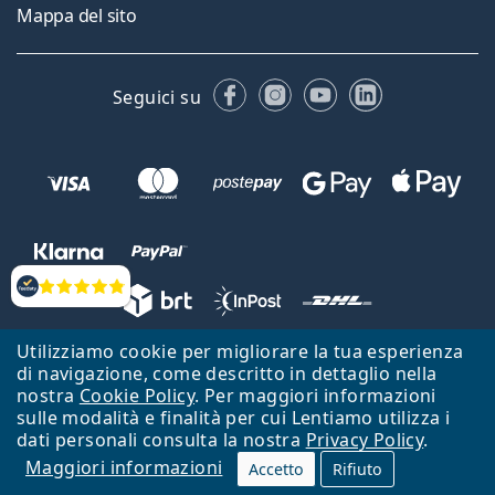
Mappa del sito
Facebook
Instagram
YouTube
LinkedIn
Seguici su
Valutazione
Utilizziamo cookie per migliorare la tua esperienza
Lentiamo s.r.o., Vídeňská 12, 37833 Nová Bystřice, Repubblica Ceca.
di navigazione, come descritto in dettaglio nella
Partita IVA: CZ26104784
nostra
Cookie Policy
. Per maggiori informazioni
sulle modalità e finalità per cui Lentiamo utilizza i
Torna alla Home Page
Vai all'inizio
dati personali consulta la nostra
Privacy Policy
.
Maggiori informazioni
Il sito Lentiamo.it è proprietà di Lentiamo s.r.o., che ne detiene la
Accetto
Rifiuto
gestione.
Online - per te - da 18 anni!