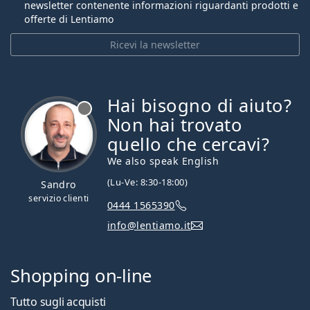
newsletter contenente informazioni riguardanti prodotti e
offerte di Lentiamo
Ricevi la newsletter
Hai bisogno di aiuto?
è offline
Non hai trovato
quello che cercavi?
We also speak English
(Lu-Ve: 8:30-18:00)
Sandro
servizio clienti
0444 1565390
info@lentiamo.it
Shopping on-line
Tutto sugli acquisti