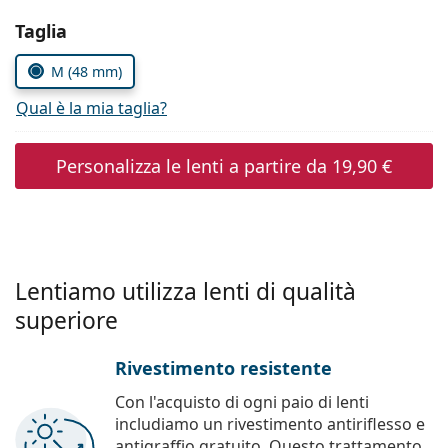
è offline
Persol
Seleziona i parametri
Taglia
Prada
M (48 mm)
Tutte le marche
Qual è la mia taglia?
Personalizza le lenti a partire da
19,90 €
Lentiamo utilizza lenti di qualità
superiore
Rivestimento resistente
Con l'acquisto di ogni paio di lenti
includiamo un rivestimento antiriflesso e
antigraffio gratuito. Questo trattamento