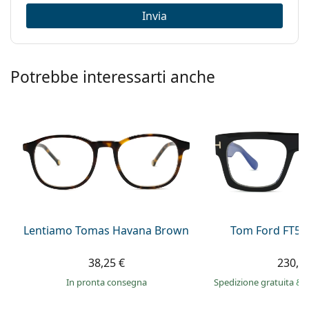
Invia
Codice:
TH 2033 10A 23 48
Potrebbe interessarti anche
Lentiamo Tomas Havana Brown
Tom Ford FT56
38,25 €
230,9
in pronta consegna
Spedizione gratuita
&