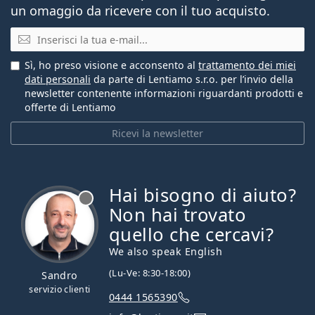
un omaggio da ricevere con il tuo acquisto.
E-mail
Sì, ho preso visione e acconsento al
trattamento dei miei
dati personali
da parte di Lentiamo s.r.o. per l’invio della
newsletter contenente informazioni riguardanti prodotti e
offerte di Lentiamo
Ricevi la newsletter
Hai bisogno di aiuto?
è offline
Non hai trovato
quello che cercavi?
We also speak English
(Lu-Ve: 8:30-18:00)
Sandro
servizio clienti
0444 1565390