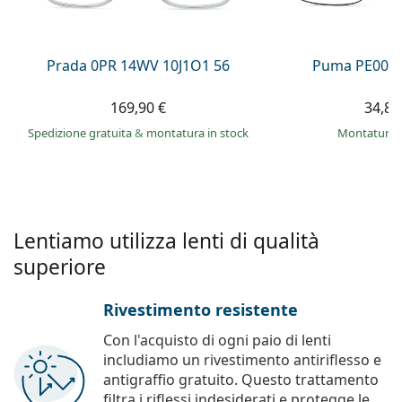
è offline
Persol
Prada
Prada 0PR 14WV 10J1O1 56
Puma PE0027
Tutte le marche
169,90 €
34,89
Spedizione gratuita
&
montatura in stock
montatura 
Lentiamo utilizza lenti di qualità
superiore
Rivestimento resistente
Con l'acquisto di ogni paio di lenti
includiamo un rivestimento antiriflesso e
antigraffio gratuito. Questo trattamento
filtra i riflessi indesiderati e protegge le