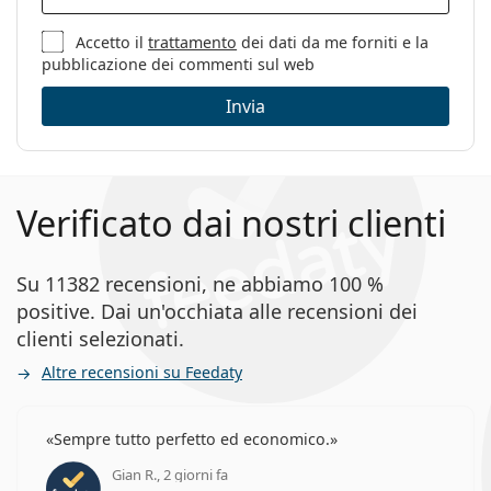
Sesso:
Uomo
Categorie:
Occhiali da vista
Accetto il
trattamento
dei dati da me forniti e la
pubblicazione dei commenti sul web
Marca:
Tommy Hilfiger
Invia
Codice:
TH 1919 FRE 19 53
Verificato dai nostri clienti
Su 11382 recensioni, ne abbiamo 100 %
positive. Dai un'occhiata alle recensioni dei
clienti selezionati.
Altre recensioni su Feedaty
Sempre tutto perfetto ed economico.
Gian R., 2 giorni fa
valutazione 5 di 5