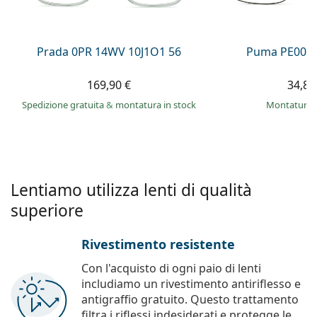
è offline
Persol
Prada
Prada 0PR 14WV 10J1O1 56
Puma PE0027
Tutte le marche
169,90 €
34,89
Spedizione gratuita
&
montatura in stock
montatura 
Lentiamo utilizza lenti di qualità
superiore
Rivestimento resistente
Con l'acquisto di ogni paio di lenti
includiamo un rivestimento antiriflesso e
antigraffio gratuito. Questo trattamento
filtra i riflessi indesiderati e protegge le