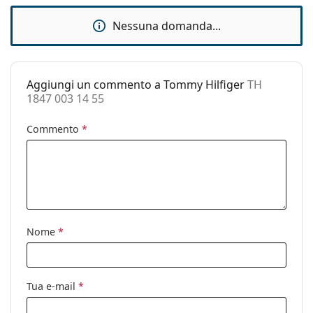
montatura:
È un dispositivo medico. Leggere attentamente le
Nessuna domanda...
Lunghezza asta
145 mm
istruzioni prima dell'uso.
(Asta):
Ponte:
14 mm
Aggiungi un commento a Tommy Hilfiger
TH
Peso:
160 g
1847 003 14 55
Naselli
No
regolabili:
Commento
*
Cerniere a
No
molla:
Clip-on:
No
Accessori
Nome
*
Custodia:
Sì
Panno per
Sì
pulizia:
Tua e-mail
*
Altro