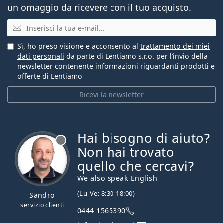
un omaggio da ricevere con il tuo acquisto.
E-mail
Sì, ho preso visione e acconsento al
trattamento dei miei
dati personali
da parte di Lentiamo s.r.o. per l’invio della
newsletter contenente informazioni riguardanti prodotti e
offerte di Lentiamo
Ricevi la newsletter
Hai bisogno di aiuto?
è offline
Non hai trovato
quello che cercavi?
We also speak English
(Lu-Ve: 8:30-18:00)
Sandro
servizio clienti
0444 1565390