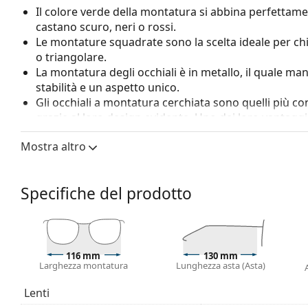
Il colore verde della montatura si abbina perfettamen
castano scuro, neri o rossi.
Le montature squadrate sono la scelta ideale per ch
o triangolare.
La montatura degli occhiali è in metallo, il quale ma
stabilità e un aspetto unico.
Gli occhiali a montatura cerchiata sono quelli più c
grazie al loro design evidente. Uno dei loro vantaggi 
racchiudono completamente la lente e proteggono co
Mostra altro
a tutte le lenti, comprese quelle con maggiore poten
I naselli regolabili consentono una leggera modifica de
da sole. I naselli si adatteranno alla forma del nas
Specifiche del prodotto
regolazione dei naselli deve essere sempre eseguita 
causati da un trattamento non professionale.
Accessori
Consegniamo gli occhiali nella loro custodia original
116 mm
130 mm
Larghezza montatura
Lunghezza asta (Asta)
variare.
Esplora l'intera gamma di
occhiali da vista
e scopri la 
Lenti
stili, oppure consulta la nostra
guida agli occhiali da vis