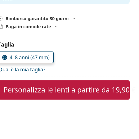
Rimborso garantito 30 giorni
Paga in comode rate
Seleziona i parametri
Taglia
4–8 anni (47 mm)
Qual è la mia taglia?
Personalizza le lenti a partire da
19,90 €