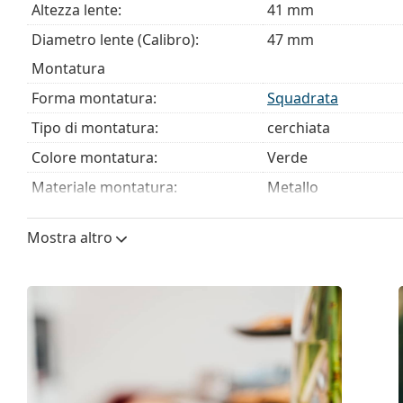
Altezza lente:
41 mm
È un dispositivo medico. Leggere attentamente le istruz
Diametro lente (Calibro):
47 mm
Montatura
Forma montatura:
Squadrata
Tipo di montatura:
cerchiata
Colore montatura:
Verde
Materiale montatura:
Metallo
Taglia:
XS
Mostra altro
Larghezza montatura:
116 mm
Lunghezza asta (Asta):
130 mm
Ponte:
16 mm
Peso:
135 g
Naselli regolabili:
Sì
Cerniere a molla:
No