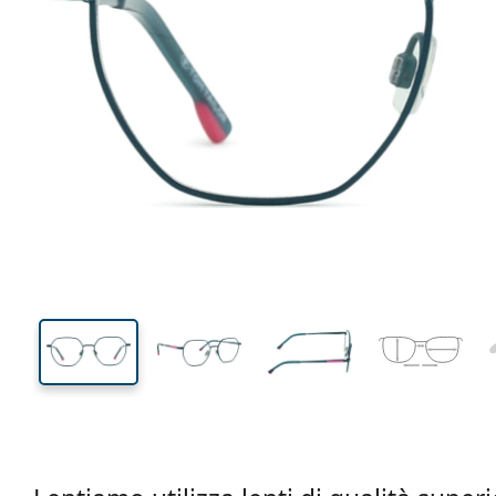
116 mm
Larghezza montatura
Diametr
lente (Cali
41 mm
47 mm
Altezza lente
Diametro lente (Calibro)