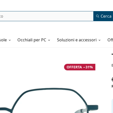
Cerca
o
sole
Occhiali per PC
Soluzioni e accessori
o
OFFERTA −31%