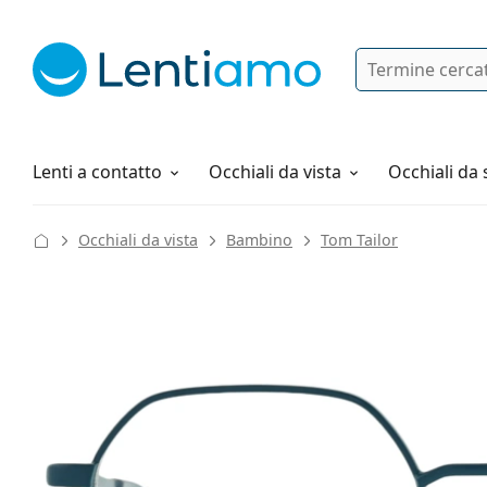
Ricerca
Ho già un account cliente Lentiam
Navigazione del sito
Soluzioni
Tutto sugli acquisti
Lenti a contatto
Occhiali da vista
Occhiali da 
Occhiali da vista
Bambino
Tom Tailor