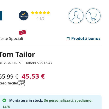
Barra di navigazione
Valutazione
sei connesso
Il carrel
4,9
/5
fferte speciali
Prodotti bonus
Tom Tailor
BOYS & GIRLS TT60688 536 16 47
45,53 €
65,99 €
Reso facile!
Montatura in stock.
Se personalizzati, spediamo:
14/8