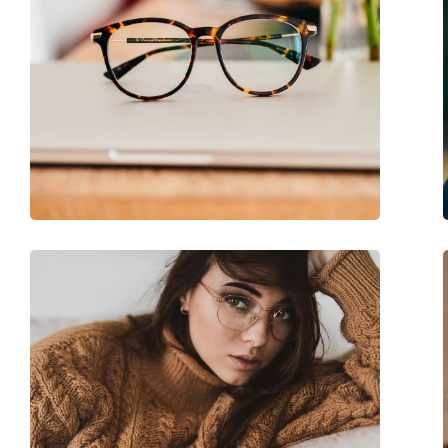
Clip-on:
No
Accessori
Custodia:
Sì
Panno per pulizia:
No
Altro
Sesso:
Bambino
Categorie:
Occhiali da vista
Marca:
Tom Tailor
Codice:
Boys & Girls TT6068