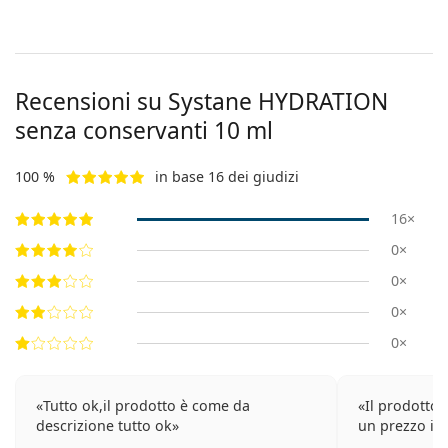
Recensioni su Systane HYDRATION
senza conservanti 10 ml
100 %
in base 16 dei giudizi
16×
0×
0×
0×
0×
Tutto ok,il prodotto è come da
Il prodotto 
descrizione tutto ok
un prezzo int