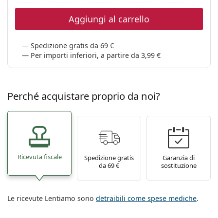
0444 1565390
Gucci
Tutte le soluzioni
Tutte le marche
Aggiungi al carrello
è online
Persol
Prada
Spedizione gratis da 69 €
Per importi inferiori, a partire da 3,99 €
Tutte le marche
Perché acquistare proprio da noi?
Ricevuta fiscale
Spedizione gratis
Garanzia di
da 69 €
sostituzione
Le ricevute Lentiamo sono
detraibili come spese mediche
.