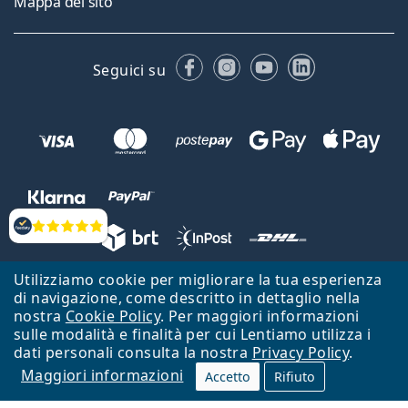
Mappa del sito
Facebook
Instagram
YouTube
LinkedIn
Seguici su
Valutazione
Utilizziamo cookie per migliorare la tua esperienza
Lentiamo s.r.o., Vídeňská 12, 37833 Nová Bystřice, Repubblica Ceca.
di navigazione, come descritto in dettaglio nella
Partita IVA: CZ26104784
nostra
Cookie Policy
. Per maggiori informazioni
sulle modalità e finalità per cui Lentiamo utilizza i
Torna alla Home Page
Vai all'inizio
dati personali consulta la nostra
Privacy Policy
.
Maggiori informazioni
Il sito Lentiamo.it è proprietà di Lentiamo s.r.o., che ne detiene la
Accetto
Rifiuto
gestione.
Online - per te - da 18 anni!