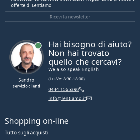
offerte di Lentiamo
Ricevi la newsletter
Hai bisogno di aiuto?
è online
Non hai trovato
quello che cercavi?
We also speak English
(Lu-Ve: 8:30-18:00)
Sandro
servizio clienti
0444 1565390
info@lentiamo.it
Shopping on-line
Tutto sugli acquisti