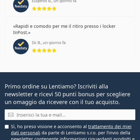
Eugenio B., un giorno fa
valutazione 5 di 5
Rapidi e comodo per me il ritiro presso i locker
InPost.
Dr. B., un giorno fa
valutazione 5 di 5
Primo ordine su Lentiamo? Iscriviti alla
newsletter e ricevi 50 punti bonus per scegliere
un omaggio da ricevere con il tuo acquisto.
E-mail
Sì, ho preso visione e acconsento al
trattamento dei miei
dati personali
da parte di Lentiamo s.r.o. per l’invio della
newsletter contenente informazioni riguardanti prodotti e