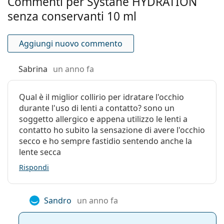
Commenti per Systane HYDRATION
combinazione unica di componenti inattivi che
Utilizzo
3 mesi
senza conservanti 10 ml
aiuta a mantenere i lubrificanti a doppia azione sulla
dall'apertura:
superficie dell'occhio,
Scadenza:
Almeno 15 mesi
bottiglia con tecnologia PureFlowTM - una bottiglia
Aggiungi nuovo commento
facile da usare con una valvola unidirezionale
Si può usare con
Sì
brevettata che elimina la necessità di utilizzare
le lenti:
Sabrina
un anno fa
conservanti.
Altro
Qual è il miglior collirio per idratare l'occhio
Categorie:
Gocce per occhi
durante l'uso di lenti a contatto? sono un
Accessori
soggetto allergico e appena utilizzo le lenti a
contatto ho subito la sensazione di avere l'occhio
secco e ho sempre fastidio sentendo anche la
lente secca
Rispondi
Sandro
un anno fa