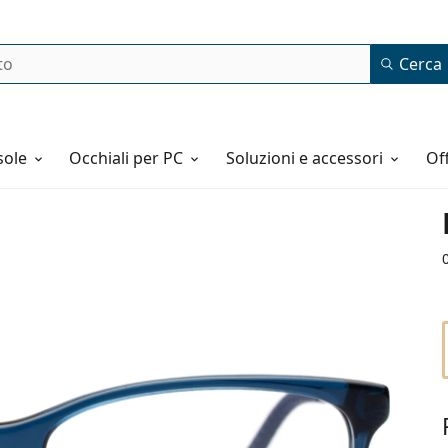
Cerca
o
sole
Occhiali per PC
Soluzioni e accessori
o