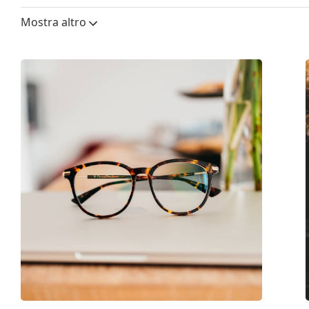
Taglia:
S
Mostra altro
Larghezza montatura:
126 mm
Lunghezza asta (Asta):
140 mm
Ponte:
16 mm
Peso:
100 g
Naselli regolabili:
No
Accessori
Custodia:
Sì
Panno per pulizia:
Sì
Altro
Sesso:
Donna
Categorie:
Occhiali da vista
Marca:
Ralph Lauren
Codice:
0RL6135 5276 54