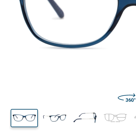
126 mm
Larghezza montatura
Diametr
lente (Cali
35 mm
54 mm
Altezza lente
Diametro lente (Calibro)