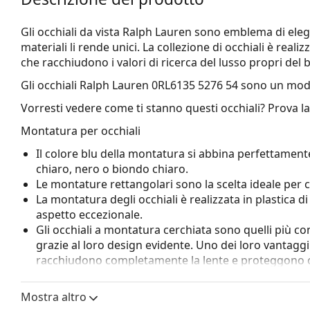
Gli occhiali da vista Ralph Lauren sono emblema di eleg
materiali li rende unici. La collezione di occhiali è rea
che racchiudono i valori di ricerca del lusso propri del 
Gli occhiali
Ralph Lauren 0RL6135 5276 54
sono un mode
Vorresti vedere come ti stanno questi occhiali? Prova l
Montatura per occhiali
Il colore blu della montatura si abbina perfettamente
chiaro, nero o biondo chiaro.
Le montature rettangolari sono la scelta ideale per 
La montatura degli occhiali è realizzata in plastica d
aspetto eccezionale.
Gli occhiali a montatura cerchiata sono quelli più c
grazie al loro design evidente. Uno dei loro vantaggi 
racchiudono completamente la lente e proteggono co
a tutte le lenti, comprese quelle con maggiore poten
Mostra altro
Accessori