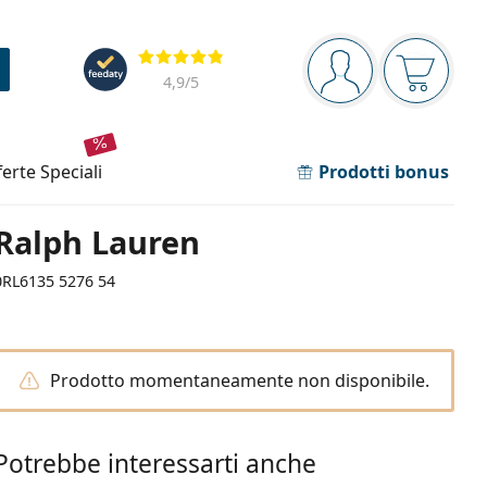
Barra di navigazione
Valutazione
sei connesso
Il carrel
4,9
/5
fferte speciali
Prodotti bonus
Ralph Lauren
0RL6135 5276 54
Prodotto momentaneamente non disponibile.
Potrebbe interessarti anche