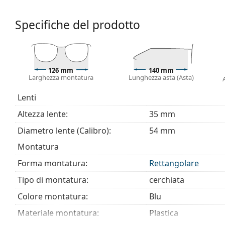
Consegniamo gli occhiali nella loro custodia original
variare.
Specifiche del prodotto
Il panno in dotazione è ideale per la pulizia e la cura
essere forniti con un sacchetto di tessuto anziché 
Esplora l'intera gamma di
occhiali da vista
e scopri la 
stili, oppure consulta la nostra
guida agli occhiali da vis
126 mm
140 mm
Larghezza montatura
Lunghezza asta (Asta)
È un dispositivo medico. Leggere attentamente le istruz
Lenti
Altezza lente:
35 mm
Diametro lente (Calibro):
54 mm
Montatura
Forma montatura:
Rettangolare
Tipo di montatura:
cerchiata
Colore montatura:
Blu
Materiale montatura:
Plastica