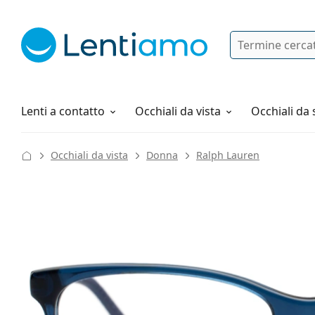
Ricerca
Ho già un account cliente Lentiam
Navigazione del sito
Soluzioni
Tutto sugli acquisti
Lenti a contatto
Occhiali da vista
Occhiali da 
Occhiali da vista
Donna
Ralph Lauren