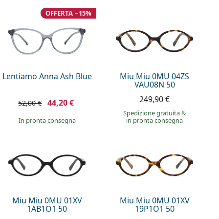
OFFERTA −15%
Lentiamo Anna Ash Blue
Miu Miu 0MU 04ZS
VAU08N 50
249,90 €
44,20 €
52,00 €
Spedizione gratuita
&
in pronta consegna
in pronta consegna
Miu Miu 0MU 01XV
Miu Miu 0MU 01XV
1AB1O1 50
19P1O1 50