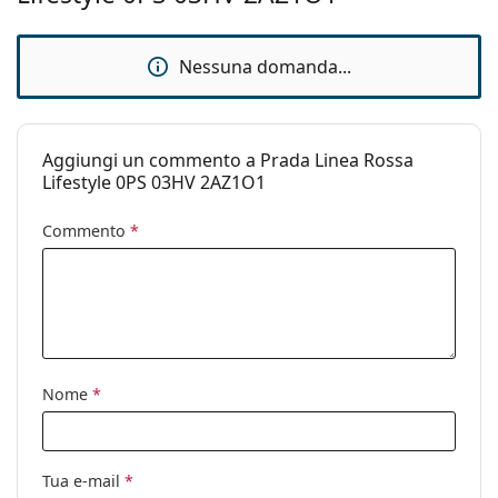
per leggere i consigli dei nostri specialisti.
Categorie:
Occhiali da vista
È un dispositivo medico. Leggere attentamente le
Marca:
Prada Linea Rossa
Nessuna domanda...
istruzioni prima dell'uso.
Aggiungi un commento a Prada Linea Rossa
Lifestyle 0PS 03HV 2AZ1O1
Commento
*
Nome
*
Tua e-mail
*