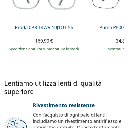
è offline
Persol
Prada
Tutte le marche
Prada 0PR 14WV 10J1O1 56
Puma PE0027
169,90 €
34,89
Spedizione gratuita
&
montatura in stock
montatura 
Lentiamo utilizza lenti di qualità
superiore
Rivestimento resistente
Con l'acquisto di ogni paio di lenti
includiamo un rivestimento antiriflesso e
antigraffio gratuito. Questo trattamento