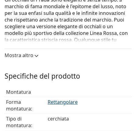
marchio di fama mondiale è l'epitome del lusso, noto
per la sua enfasi sulla qualità e le infinite innovazioni
che rispettano anche la tradizione del marchio. Puoi
scegliere una versione elegante di occhiali o un
modello più sportivo della collezione Linea Rossa, con
la caratteristica striscia rossa. Qualunque stile tu
scelga, con gli occhiali Prada sarai sempre unico ed
eccezionale.
Mostra altro
Gli occhiali
Prada Linea Rossa Lifestyle 0PS 03HV
2AZ1O1
sono un modello da uomo.
Specifiche del prodotto
Montatura per occhiali
La montatura trasparente si abbina perfettamente
Montatura
sia alla pelle con sottotono freddo che a quella con
Forma
Rettangolare
sottotono caldo e a tutti i colori dei capelli.
montatura:
Le montature rettangolari sono la scelta ideale per
chi ha una forma del viso ovale o rotonda.
Tipo di
cerchiata
La montatura degli occhiali è composta da una
montatura:
combinazione di metallo e plastica. Offre un'elevata
Colore
Trasparente