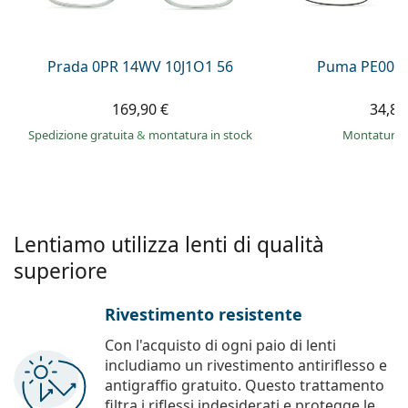
è offline
Persol
Prada
Prada 0PR 14WV 10J1O1 56
Puma PE0027
Tutte le marche
169,90 €
34,89
Spedizione gratuita
&
montatura in stock
montatura 
Lentiamo utilizza lenti di qualità
superiore
Rivestimento resistente
Con l'acquisto di ogni paio di lenti
includiamo un rivestimento antiriflesso e
antigraffio gratuito. Questo trattamento
filtra i riflessi indesiderati e protegge le