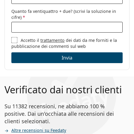
Categorie:
Occhiali da vista
Marca:
Polo Ralph Lauren
Quanto fa ventiquattro + due? (scrivi la soluzione in
cifre)
*
Codice:
0PH2237U 5620 55
Accetto il
trattamento
dei dati da me forniti e la
pubblicazione dei commenti sul web
Invia
Verificato dai nostri clienti
Su 11382 recensioni, ne abbiamo 100 %
positive. Dai un'occhiata alle recensioni dei
clienti selezionati.
Altre recensioni su Feedaty