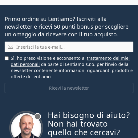
Primo ordine su Lentiamo? Iscriviti alla
newsletter e ricevi 50 punti bonus per scegliere
un omaggio da ricevere con il tuo acquisto.
E-mail
Sì, ho preso visione e acconsento al
trattamento dei miei
dati personali
da parte di Lentiamo s.r.o. per l’invio della
newsletter contenente informazioni riguardanti prodotti e
offerte di Lentiamo
Ricevi la newsletter
Hai bisogno di aiuto?
è offline
Non hai trovato
quello che cercavi?