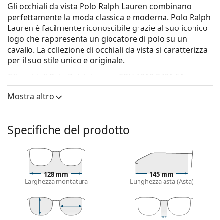
Gli occhiali da vista Polo Ralph Lauren combinano
perfettamente la moda classica e moderna. Polo Ralph
Lauren è facilmente riconoscibile grazie al suo iconico
logo che rappresenta un giocatore di polo su un
cavallo. La collezione di occhiali da vista si caratterizza
per il suo stile unico e originale.
Gli occhiali
Polo Ralph Lauren 0PH 1210 9421 51
sono
un modello da uomo.
Mostra altro
Vorresti vedere come ti stanno questi occhiali? Prova la
funzione Specchio Virtuale di Lentiamo.
Specifiche del prodotto
Montatura per occhiali
Il colore nero della montatura si abbina
perfettamente a un sottotono di pelle freddo e
capelli biondo chiaro, castano chiaro o nero.
128 mm
145 mm
Le montature rotonde sono la scelta ideale per chi
Larghezza montatura
Lunghezza asta (Asta)
ha una forma del viso quadrata o ovale.
La montatura degli occhiali è in metallo, il quale
mantiene al meglio la sua forma e offre un'elevata