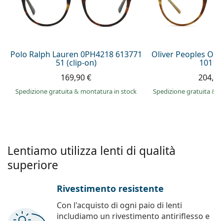
è offline
Persol
Prada
Tutte le marche
Polo Ralph Lauren 0PH4218 613771
Oliver Peoples O´
51 (clip-on)
1011 
169,90 €
204,9
Spedizione gratuita
&
montatura in stock
Spedizione gratuita
&
Lentiamo utilizza lenti di qualità
superiore
Rivestimento resistente
Con l'acquisto di ogni paio di lenti
includiamo un rivestimento antiriflesso e