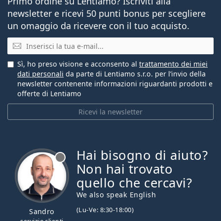
Primo ordine su Lentiamo? Iscriviti alla
newsletter e ricevi 50 punti bonus per scegliere
un omaggio da ricevere con il tuo acquisto.
E-mail
Sì, ho preso visione e acconsento al
trattamento dei miei
dati personali
da parte di Lentiamo s.r.o. per l’invio della
newsletter contenente informazioni riguardanti prodotti e
offerte di Lentiamo
Ricevi la newsletter
Hai bisogno di aiuto?
è offline
Non hai trovato
quello che cercavi?
We also speak English
(Lu-Ve: 8:30-18:00)
Sandro