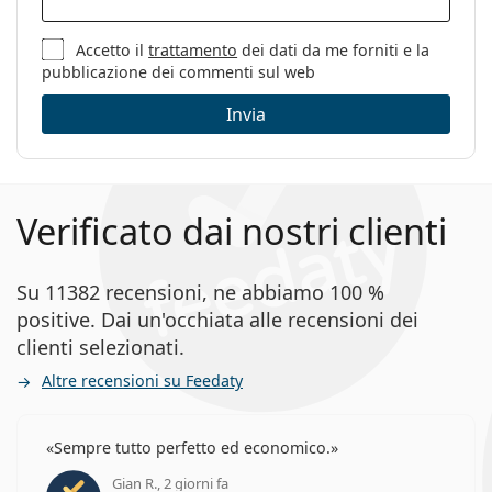
Altro
Sesso:
Uomo
Accetto il
trattamento
dei dati da me forniti e la
pubblicazione dei commenti sul web
Categorie:
Occhiali da vista
Invia
Marca:
Polaroid
Codice:
PLD D440/G R81 19 55
Verificato dai nostri clienti
Su 11382 recensioni, ne abbiamo 100 %
positive. Dai un'occhiata alle recensioni dei
clienti selezionati.
Altre recensioni su Feedaty
Sempre tutto perfetto ed economico.
Gian R., 2 giorni fa