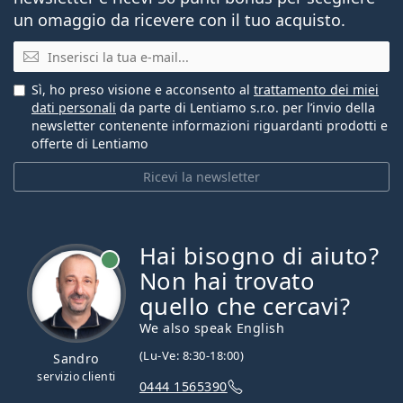
un omaggio da ricevere con il tuo acquisto.
E-mail
Sì, ho preso visione e acconsento al
trattamento dei miei
dati personali
da parte di Lentiamo s.r.o. per l’invio della
newsletter contenente informazioni riguardanti prodotti e
offerte di Lentiamo
Ricevi la newsletter
Hai bisogno di aiuto?
è online
Non hai trovato
quello che cercavi?
We also speak English
(Lu-Ve: 8:30-18:00)
Sandro
servizio clienti
0444 1565390