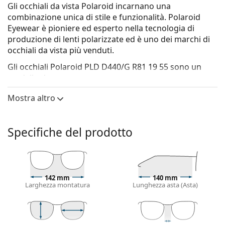
Gli occhiali da vista Polaroid incarnano una
combinazione unica di stile e funzionalità. Polaroid
Eyewear è pioniere ed esperto nella tecnologia di
produzione di lenti polarizzate ed è uno dei marchi di
occhiali da vista più venduti.
Gli occhiali
Polaroid PLD D440/G R81 19 55
sono un
modello da uomo.
Montatura per occhiali
Mostra altro
Il colore argentato della montatura si abbina
perfettamente a un sottotono di pelle freddo e
Specifiche del prodotto
capelli rossi, grigi, bianchi o biondo scuro.
Le montature rettangolari sono la scelta ideale per
chi ha una forma del viso ovale o rotonda.
La montatura degli occhiali è in metallo, il quale
mantiene al meglio la sua forma e offre un'elevata
142 mm
140 mm
Larghezza montatura
Lunghezza asta (Asta)
stabilità e un aspetto unico.
Gli occhiali a montatura cerchiata sono quelli più
comuni. Eleveranno e completeranno il tuo stile
grazie al loro design evidente. Uno dei loro vantaggi