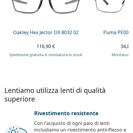
0444 1565390
Gucci
Tutte le soluzioni
Tutte le marche
è online
Persol
Prada
Oakley Hex Jector OX 8032 02
Puma PE0027
Tutte le marche
116,90 €
34,89
Spedizione gratuita
&
montatura in stock
montatura 
Lentiamo utilizza lenti di qualità
superiore
Rivestimento resistente
Con l'acquisto di ogni paio di lenti
includiamo un rivestimento antiriflesso e