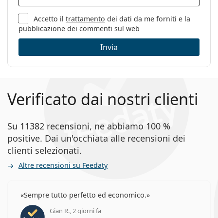
pulizia:
Accetto il
trattamento
dei dati da me forniti e la
Altro
pubblicazione dei commenti sul web
Sesso:
Bambino
Invia
Categorie:
Occhiali da vista
Marca:
Polaroid
Codice:
PLD D813/T R6S 16 50
Verificato dai nostri clienti
Su 11382 recensioni, ne abbiamo 100 %
positive. Dai un'occhiata alle recensioni dei
clienti selezionati.
Altre recensioni su Feedaty
Sempre tutto perfetto ed economico.
Gian R., 2 giorni fa
valutazione 5 di 5