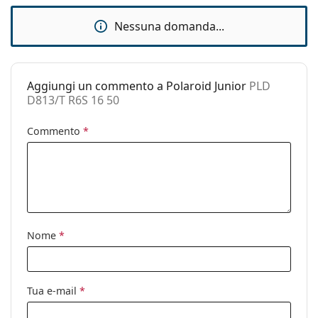
È un dispositivo medico. Leggere attentamente le
Taglia:
S
Nessuna domanda...
istruzioni prima dell'uso.
Larghezza
126 mm
montatura:
Lunghezza asta
130 mm
Aggiungi un commento a Polaroid Junior
PLD
(Asta):
D813/T R6S 16 50
Ponte:
16 mm
Commento
*
Peso:
40 g
Naselli
No
regolabili:
Cerniere a
No
molla:
Nome
*
Clip-on:
No
Accessori
Custodia:
Sì
Tua e-mail
*
Panno per
Sì