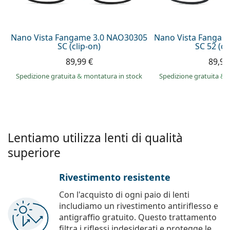
è offline
Persol
Prada
Nano Vista Fangame 3.0 NAO30305
Nano Vista Fangam
SC (clip-on)
SC 52 (cl
Tutte le marche
89,99 €
89,99
Spedizione gratuita
&
montatura in stock
Spedizione gratuita
&
Lentiamo utilizza lenti di qualità
superiore
Rivestimento resistente
Con l'acquisto di ogni paio di lenti
includiamo un rivestimento antiriflesso e
antigraffio gratuito. Questo trattamento
filtra i riflessi indesiderati e protegge le