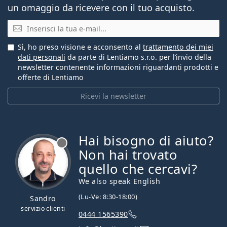
un omaggio da ricevere con il tuo acquisto.
E-mail
Sì, ho preso visione e acconsento al
trattamento dei miei
dati personali
da parte di Lentiamo s.r.o. per l’invio della
newsletter contenente informazioni riguardanti prodotti e
offerte di Lentiamo
Ricevi la newsletter
Hai bisogno di aiuto?
è offline
Non hai trovato
quello che cercavi?
We also speak English
(Lu-Ve: 8:30-18:00)
Sandro
servizio clienti
0444 1565390