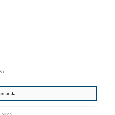
 53
omanda...
1 20 53