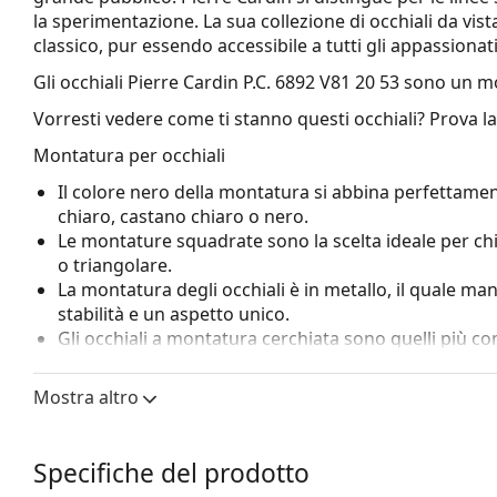
la sperimentazione. La sua collezione di occhiali da vista
classico, pur essendo accessibile a tutti gli appassionat
Gli occhiali
Pierre Cardin P.C. 6892 V81 20 53
sono un mo
Vorresti vedere come ti stanno questi occhiali? Prova l
Montatura per occhiali
Il colore nero della montatura si abbina perfettamen
chiaro, castano chiaro o nero.
Le montature squadrate sono la scelta ideale per ch
o triangolare.
La montatura degli occhiali è in metallo, il quale ma
stabilità e un aspetto unico.
Gli occhiali a montatura cerchiata sono quelli più c
grazie al loro design evidente. Uno dei loro vantaggi 
racchiudono completamente la lente e proteggono co
Mostra altro
a tutte le lenti, comprese quelle con maggiore poten
I naselli regolabili consentono una leggera modifica de
da sole. I naselli si adatteranno alla forma del nas
Specifiche del prodotto
regolazione dei naselli deve essere sempre eseguita 