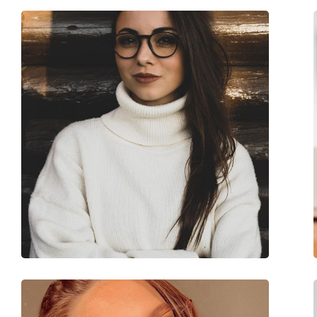
Larghezza montatura:
137 mm
Lunghezza asta (Asta):
145 mm
Ponte:
20 mm
Peso:
145 g
Naselli regolabili:
Sì
Cerniere a molla:
No
Clip-on:
No
Accessori
Custodia:
Sì
Panno per pulizia:
Sì
Altro
Sesso:
Donna
Categorie:
Occhiali da vista