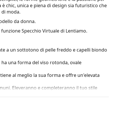
 è chic, unica e piena di design sia futuristico che
i di moda.
dello da donna.
a funzione Specchio Virtuale di Lentiamo.
te a un sottotono di pelle freddo e capelli biondo
i ha una forma del viso rotonda, ovale
ntiene al meglio la sua forma e offre un'elevata
omuni. Eleveranno e completeranno il tuo stile
è la robustezza, la durata, il fatto che
ntro i danni. Questo tipo di montatura è adatto
za ottica.
lla posizione e della vestibilità dei tuoi occhiali
o e quindi forniranno un maggiore comfort. La
da un ottico esperto per evitare danni o rotture