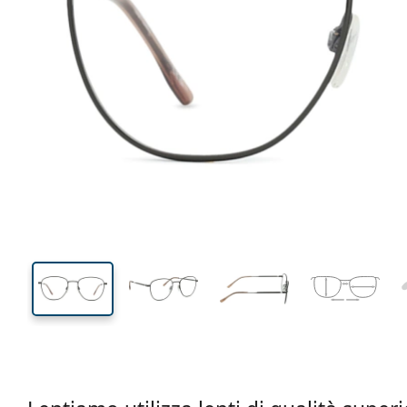
137 mm
Larghezza montatura
Diametr
lente (Cali
46 mm
53 mm
Altezza lente
Diametro lente (Calibro)