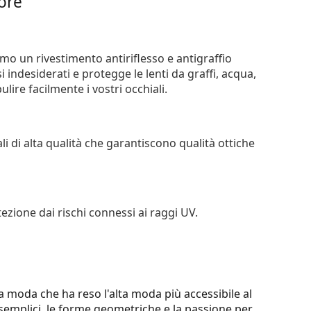
iore
iamo un rivestimento antiriflesso e antigraffio
si indesiderati e protegge le lenti da graffi, acqua,
ire facilmente i vostri occhiali.
li di alta qualità che garantiscono qualità ottiche
tezione dai rischi connessi ai raggi UV.
a moda che ha reso l'alta moda più accessibile al
 semplici, le forme geometriche e la passione per