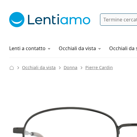
Ricerca
Ho già un account cliente Lentiam
Navigazione del sito
Soluzioni
Tutto sugli acquisti
Lenti a contatto
Occhiali da vista
Occhiali da 
Occhiali da vista
Donna
Pierre Cardin