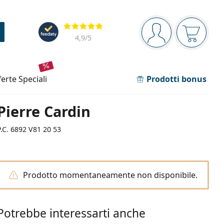
Barra di navigazione
Valutazione
sei connesso
Il carrel
4,9
/5
fferte speciali
Prodotti bonus
Pierre Cardin
P.C. 6892 V81 20 53
Prodotto momentaneamente non disponibile.
Potrebbe interessarti anche