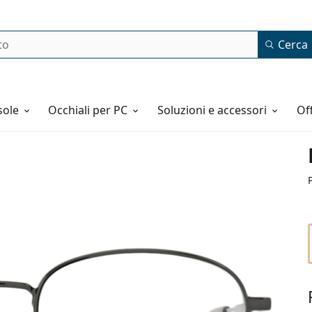
Cerca
o
sole
Occhiali per PC
Soluzioni e accessori
o