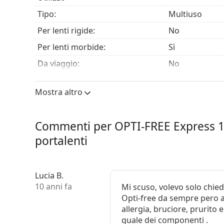
Tipo:
Multiuso
Per lenti rigide:
No
Per lenti morbide:
Sì
Da viaggio:
No
Scadenza:
Almeno 16 me
Mostra altro
Utilizzo dall'apertura:
6 mesi
Accessori
Commenti per OPTI-FREE Express 1
Portalenti in una confezione:
1
portalenti
Altro
Categorie:
Soluzioni
Lucia B.
Accessori
10 anni fa
Mi scuso, volevo solo chied
Soluzioni mult
Opti-free da sempre pero a
Volume di portalenti:
2 x 4.2 ml
allergia, bruciore, prurit
quale dei componenti .