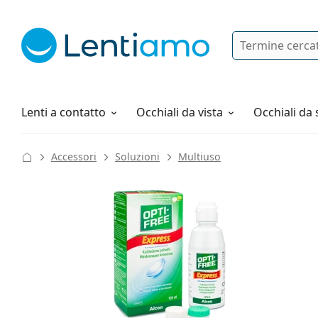
Ricerca
Ho già un account cliente Lentiam
Navigazione del sito
Soluzioni
Tutto sugli acquisti
Lenti a contatto
Occhiali da vista
Occhiali da 
Accessori
Soluzioni
Multiuso