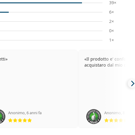
39×
6×
2×
0×
1×
tti
Il prodotto e' conforme
acquistaro dal mio ottico
Anonimo
,
6 anni fa
Anonimo
,
8 anni 
valutazione 5 di 5
val