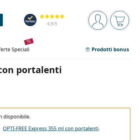
Barra di navigazione
Valutazione
sei connesso
Il carrel
4,9
/5
fferte speciali
Prodotti bonus
con portalenti
disponibile.
a
OPTI-FREE Express 355 ml con portalenti
.