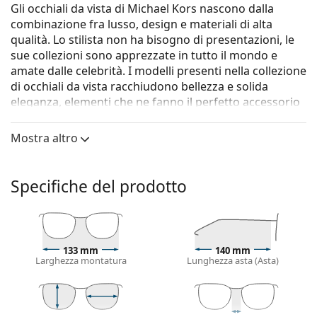
Gli occhiali da vista di Michael Kors nascono dalla
combinazione fra lusso, design e materiali di alta
qualità. Lo stilista non ha bisogno di presentazioni, le
sue collezioni sono apprezzate in tutto il mondo e
amate dalle celebrità. I modelli presenti nella collezione
di occhiali da vista racchiudono bellezza e solida
eleganza, elementi che ne fanno il perfetto accessorio
per gli amanti dello stile e del colore.
Mostra altro
Gli occhiali
Michael Kors Boulder 0MK4103U 3449 53
sono un modello da donna.
Vorresti vedere come ti stanno questi occhiali? Prova la
Specifiche del prodotto
funzione Specchio Virtuale di Lentiamo.
Montatura per occhiali
Il colore rosa della montatura si abbina
133 mm
140 mm
perfettamente a un sottotono di pelle freddo e
Larghezza montatura
Lunghezza asta (Asta)
capelli castano chiaro o biondo chiaro.
Le montature Cat Eye sono la scelta ideale per chi
ha un viso ovale, a forma di cuore o a forma di