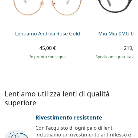
0444 1565390
Gucci
Tutte le soluzioni
Tutte le marche
è online
Persol
Prada
Lentiamo Andrea Rose Gold
Miu Miu 0MU 09
Tutte le marche
45,00 €
219,9
in pronta consegna
Spedizione gratuita
&
Lentiamo utilizza lenti di qualità
superiore
Rivestimento resistente
Con l'acquisto di ogni paio di lenti
includiamo un rivestimento antiriflesso e