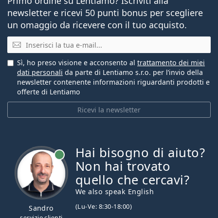
Primo ordine su Lentiamo? Iscriviti alla
newsletter e ricevi 50 punti bonus per scegliere
un omaggio da ricevere con il tuo acquisto.
E-mail
Sì, ho preso visione e acconsento al
trattamento dei miei
dati personali
da parte di Lentiamo s.r.o. per l’invio della
newsletter contenente informazioni riguardanti prodotti e
offerte di Lentiamo
Ricevi la newsletter
Hai bisogno di aiuto?
è online
Non hai trovato
quello che cercavi?
We also speak English
(Lu-Ve: 8:30-18:00)
Sandro
servizio clienti