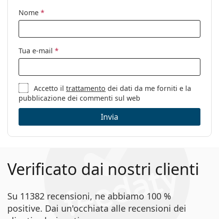
Cerniere a
No
Nome
*
molla:
Clip-on:
No
Accessori
Tua e-mail
*
Custodia:
Sì
Panno per
Sì
Accetto il
trattamento
dei dati da me forniti e la
pulizia:
pubblicazione dei commenti sul web
Altro
Invia
Sesso:
Donna
Categorie:
Occhiali da vista
Marca:
Max Mara
Verificato dai nostri clienti
Codice:
MM 5106 005 16 55
Su 11382 recensioni, ne abbiamo 100 %
positive. Dai un'occhiata alle recensioni dei