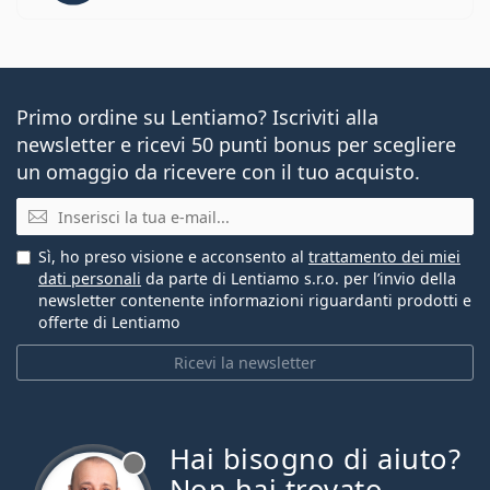
Primo ordine su Lentiamo? Iscriviti alla
newsletter e ricevi 50 punti bonus per scegliere
un omaggio da ricevere con il tuo acquisto.
E-mail
Sì, ho preso visione e acconsento al
trattamento dei miei
dati personali
da parte di Lentiamo s.r.o. per l’invio della
newsletter contenente informazioni riguardanti prodotti e
offerte di Lentiamo
Ricevi la newsletter
Hai bisogno di aiuto?
è offline
Non hai trovato