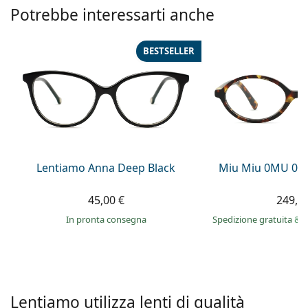
è offline
Persol
Potrebbe interessarti anche
Prada
BESTSELLER
Tutte le marche
Lentiamo Anna Deep Black
Miu Miu 0MU 04
45,00 €
249,9
in pronta consegna
Spedizione gratuita
&
i
Lentiamo utilizza lenti di qualità