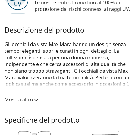
Le nostre lenti offrono fino al 100% di
protezione dai rischi connessi ai raggi UV.
Descrizione del prodotto
Gli occhiali da vista Max Mara hanno un design senza
tempo: eleganti, sobri e curati in ogni dettaglio. La
collezione è pensata per una donna moderna,
indipendente e che cerca accessori di alta qualità che
non siano troppo stravaganti. Gli occhiali da vista Max
Mara valorizzeranno la tua femminilità. Perfetti con un
look casual ma anche come accessorio in occasioni più
formali.
Mostra altro
Gli occhiali
Max Mara MM 5106 005 16 55
sono un
modello da donna.
Vorresti vedere come ti stanno questi occhiali? Prova la
Specifiche del prodotto
funzione Specchio Virtuale di Lentiamo.
Montatura per occhiali