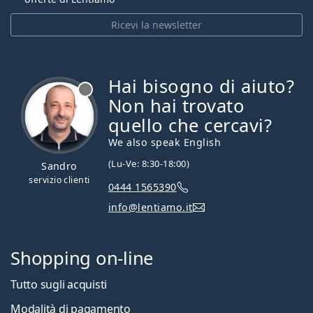
Ricevi la newsletter
Hai bisogno di aiuto?
è offline
Non hai trovato
quello che cercavi?
We also speak English
(Lu-Ve: 8:30-18:00)
Sandro
servizio clienti
0444 1565390
info@lentiamo.it
Shopping on-line
Tutto sugli acquisti
Modalità di pagamento