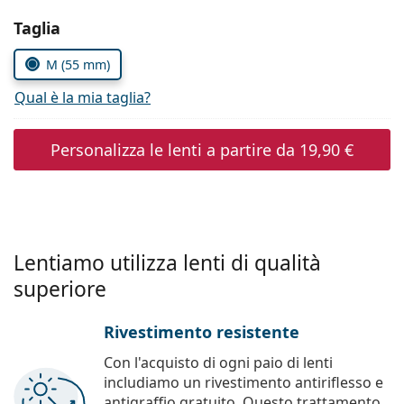
è offline
Persol
Seleziona i parametri
Taglia
Prada
M (55 mm)
Tutte le marche
Qual è la mia taglia?
Personalizza le lenti a partire da
19,90 €
Lentiamo utilizza lenti di qualità
superiore
Rivestimento resistente
Con l'acquisto di ogni paio di lenti
includiamo un rivestimento antiriflesso e
antigraffio gratuito. Questo trattamento