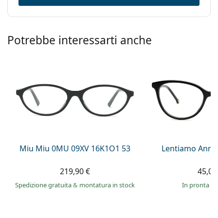
Codice:
MM 5048 016 16 55
Potrebbe interessarti anche
Miu Miu 0MU 09XV 16K1O1 53
Lentiamo Anna
219,90 €
45,00
Spedizione gratuita
&
montatura in stock
in pronta c