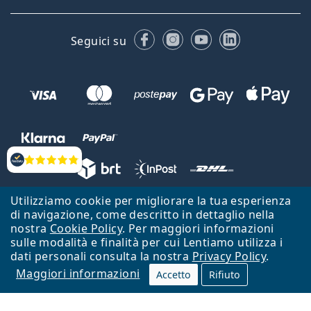
Facebook
Instagram
YouTube
LinkedIn
Seguici su
Valutazione
Utilizziamo cookie per migliorare la tua esperienza
Lentiamo s.r.o., Vídeňská 12, 37833 Nová Bystřice, Repubblica Ceca.
di navigazione, come descritto in dettaglio nella
Partita IVA: CZ26104784
nostra
Cookie Policy
. Per maggiori informazioni
sulle modalità e finalità per cui Lentiamo utilizza i
Torna alla Home Page
Vai all'inizio
dati personali consulta la nostra
Privacy Policy
.
Maggiori informazioni
Il sito Lentiamo.it è proprietà di Lentiamo s.r.o., che ne detiene la
Accetto
Rifiuto
gestione.
Online - per te - da 18 anni!