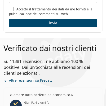
Sesso:
Donna
Categorie:
Occhiali da vista
Accetto il
trattamento
dei dati da me forniti e la
pubblicazione dei commenti sul web
Marca:
Max&Co
Invia
Codice:
MO5140/V 066 16 56
Verificato dai nostri clienti
Su 11381 recensioni, ne abbiamo 100 %
positive. Dai un'occhiata alle recensioni dei
clienti selezionati.
Altre recensioni su Feedaty
Sempre tutto perfetto ed economico.
Gian R., 4 giorni fa
valutazione 5 di 5