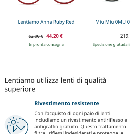
è offline
Persol
Prada
Lentiamo Anna Ruby Red
Miu Miu 0MU 09
Tutte le marche
44,20 €
219,9
52,00 €
in pronta consegna
Spedizione gratuita
&
Lentiamo utilizza lenti di qualità
superiore
Rivestimento resistente
Con l'acquisto di ogni paio di lenti
includiamo un rivestimento antiriflesso e
antigraffio gratuito. Questo trattamento
filtra i riflessi indesiderati e protegge le