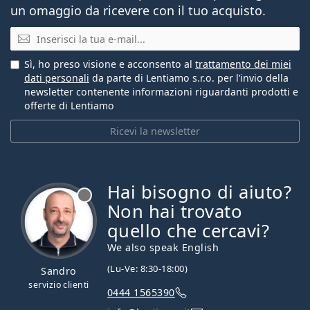
un omaggio da ricevere con il tuo acquisto.
E-mail
Sì, ho preso visione e acconsento al
trattamento dei miei
dati personali
da parte di Lentiamo s.r.o. per l’invio della
newsletter contenente informazioni riguardanti prodotti e
offerte di Lentiamo
Ricevi la newsletter
Hai bisogno di aiuto?
è offline
Non hai trovato
quello che cercavi?
We also speak English
(Lu-Ve: 8:30-18:00)
Sandro
servizio clienti
0444 1565390