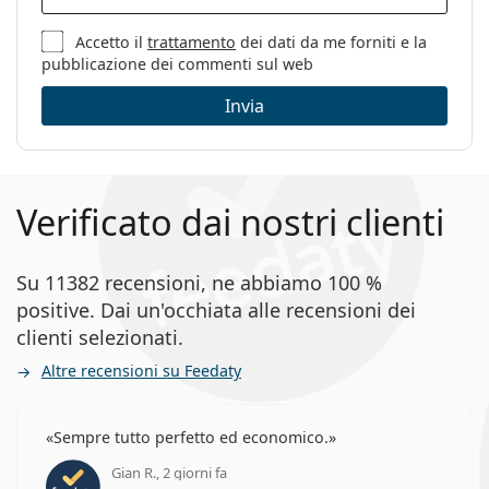
pulizia:
Accetto il
trattamento
dei dati da me forniti e la
Altro
pubblicazione dei commenti sul web
Sesso:
Donna
Invia
Categorie:
Occhiali da vista
Marca:
Max&Co
Codice:
MO5140/V 025 16 56
Verificato dai nostri clienti
Su 11382 recensioni, ne abbiamo 100 %
positive. Dai un'occhiata alle recensioni dei
clienti selezionati.
Altre recensioni su Feedaty
Sempre tutto perfetto ed economico.
Gian R., 2 giorni fa
valutazione 5 di 5