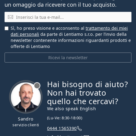
un omaggio da ricevere con il tuo acquisto.
E-mail
Sì, ho preso visione e acconsento al
trattamento dei miei
dati personali
da parte di Lentiamo s.r.o. per l’invio della
newsletter contenente informazioni riguardanti prodotti e
offerte di Lentiamo
Ricevi la newsletter
Hai bisogno di aiuto?
è offline
Non hai trovato
quello che cercavi?
We also speak English
(Lu-Ve: 8:30-18:00)
Sandro
servizio clienti
0444 1565390