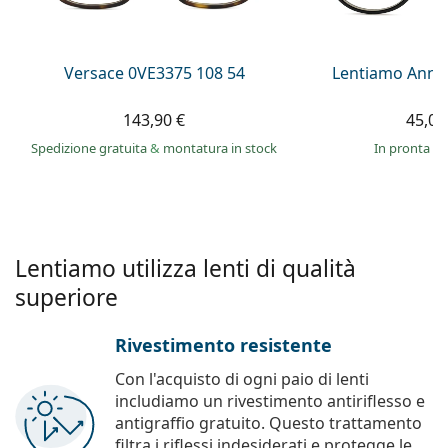
è offline
Persol
Prada
Versace 0VE3375 108 54
Lentiamo Anna
Tutte le marche
143,90 €
45,00
Spedizione gratuita
&
montatura in stock
in pronta c
Lentiamo utilizza lenti di qualità
superiore
Rivestimento resistente
Con l'acquisto di ogni paio di lenti
includiamo un rivestimento antiriflesso e
antigraffio gratuito. Questo trattamento
filtra i riflessi indesiderati e protegge le