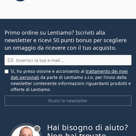
Primo ordine su Lentiamo? Iscriviti alla
newsletter e ricevi 50 punti bonus per scegliere
un omaggio da ricevere con il tuo acquisto.
E-mail
Sì, ho preso visione e acconsento al
trattamento dei miei
dati personali
da parte di Lentiamo s.r.o. per l’invio della
newsletter contenente informazioni riguardanti prodotti e
offerte di Lentiamo
Ricevi la newsletter
Hai bisogno di aiuto?
è offline
Non hai trovato