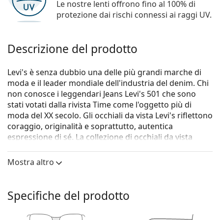
Le nostre lenti offrono fino al 100% di
protezione dai rischi connessi ai raggi UV.
Descrizione del prodotto
Levi's è senza dubbio una delle più grandi marche di
moda e il leader mondiale dell'industria del denim. Chi
non conosce i leggendari Jeans Levi's 501 che sono
stati votati dalla rivista Time come l'oggetto più di
moda del XX secolo. Gli occhiali da vista Levi's riflettono
coraggio, originalità e soprattutto, autentica
espressione di sé. La collezione di occhiali da vista
Levi's è unica e ricercata dai veri appassionati di moda.
Mostra altro
Gli occhiali
Levi's LV 5034 807 18 52
sono un modello da
uomo.
Montatura per occhiali
Specifiche del prodotto
Il colore nero della montatura si abbina
perfettamente a un sottotono di pelle freddo e