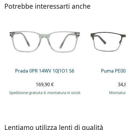
è offline
Persol
Potrebbe interessarti anche
Prada
Tutte le marche
Prada 0PR 14WV 10J1O1 56
Puma PE0027
169,90 €
34,89
Spedizione gratuita
&
montatura in stock
montatura 
Lentiamo utilizza lenti di qualità