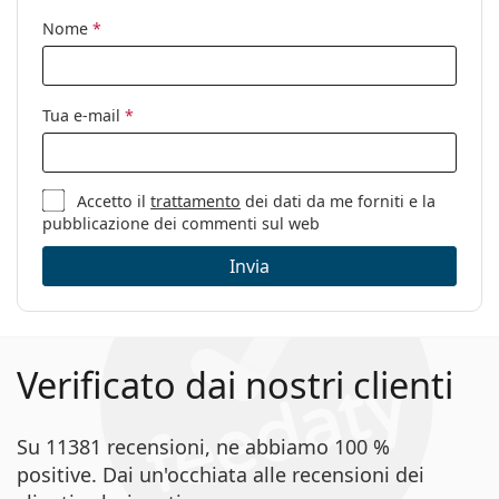
Custodia:
Sì
Nome
*
Panno per
Sì
pulizia:
Tua e-mail
*
Altro
Sesso:
Uomo
Categorie:
Occhiali da vista
Accetto il
trattamento
dei dati da me forniti e la
pubblicazione dei commenti sul web
Marca:
Levi´s
Invia
Codice:
LV 5034 807 18 52
Verificato dai nostri clienti
Su 11381 recensioni, ne abbiamo 100 %
positive. Dai un'occhiata alle recensioni dei