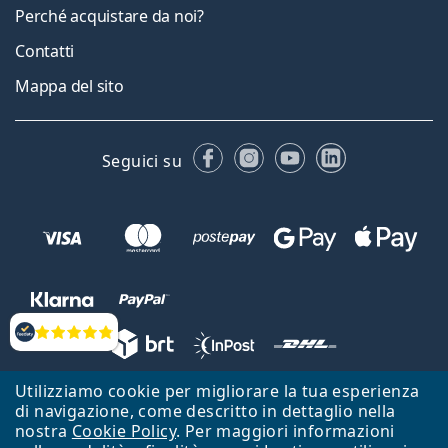
Perché acquistare da noi?
Contatti
Mappa del sito
Facebook
Instagram
YouTube
LinkedIn
Seguici su
Valutazione
Utilizziamo cookie per migliorare la tua esperienza
Lentiamo s.r.o., Vídeňská 12, 37833 Nová Bystřice, Repubblica Ceca.
di navigazione, come descritto in dettaglio nella
Partita IVA: CZ26104784
nostra
Cookie Policy
. Per maggiori informazioni