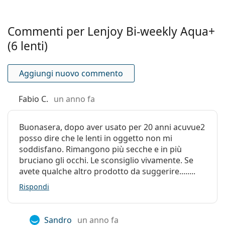
Indicatore del
No
Contenuto in acqua
lato interno ed
Commenti per Lenjoy Bi-weekly Aqua+
esterno:
(6 lenti)
Lenjoy
50%
Confezione
Produttore:
PegaVision
Acuvue
58%
Aggiungi nuovo commento
Lenti in una
6
2
confezione:
38%
Fabio C.
un anno fa
Acuvue
Peso:
25 g
Oasys
Altro
Buonasera, dopo aver usato per 20 anni acuvue2
Permeabilità all’ossigeno
posso dire che le lenti in oggetto non mi
Categorie:
Lenti bisettimanali
soddisfano. Rimangono più secche e in più
Silicone-idrogel
113.75 Dk/t
bruciano gli occhi. Le sconsiglio vivamente. Se
Lenti a contatto
avete qualche altro prodotto da suggerire........
Lenti sferiche e asferiche
33 Dk/t
Rispondi
147 Dk/t
Sandro
un anno fa