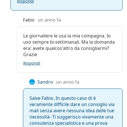
Rispondi
Silicone-idrogel
Fabio
un anno fa
Sì
Le giornaliere le usa la mia compagna. Io
No
uso sempre bi-settimanali. Ma la domanda
era: avete qualcos'altro da consigliarmi?
Sì
Grazie
Rispondi
Filtro UV
Sandro
un anno fa
Sì
Salve Fabio. In questo caso di è
Sì
veramente difficile dare un consiglio via
mail senza avere nessuna idea delle tue
Sì
necessità- Ti suggerisco vivamente una
consulenza specialistica e una prova