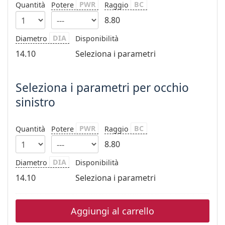
è offline
Persol
PWR
BC
Quantità
Potere
Raggio
8.80
Prada
DIA
Diametro
Disponibilità
Tutte le marche
14.10
Seleziona i parametri
Seleziona i parametri per occhio
sinistro
PWR
BC
Quantità
Potere
Raggio
8.80
DIA
Diametro
Disponibilità
14.10
Seleziona i parametri
Aggiungi al carrello