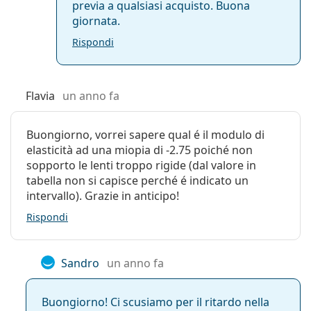
previa a qualsiasi acquisto. Buona
Le Lenjoy Bi-weekly Aqua+ possono rappresentare
giornata.
un'alternativa per chi ha utilizzato le lenti:
Rispondi
Acuvue 2
Acuvue Oasys
Acuvue Oasys with Transitions
Flavia
un anno fa
Spesso venduto con la soluzione
Vantio Multi-Purpose
360 ml con portalenti
.
Buongiorno, vorrei sapere qual é il modulo di
È un dispositivo medico CE. Leggere attentamente le
elasticità ad una miopia di -2.75 poiché non
istruzioni prima dell'uso.
sopporto le lenti troppo rigide (dal valore in
tabella non si capisce perché é indicato un
intervallo). Grazie in anticipo!
Rispondi
Sandro
un anno fa
Buongiorno! Ci scusiamo per il ritardo nella