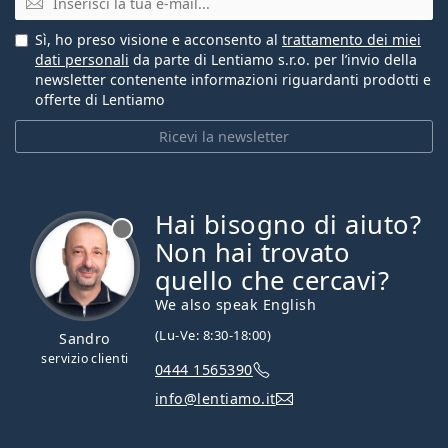
Sì, ho preso visione e acconsento al
trattamento dei miei
dati personali
da parte di Lentiamo s.r.o. per l’invio della
newsletter contenente informazioni riguardanti prodotti e
offerte di Lentiamo
Ricevi la newsletter
Hai bisogno di aiuto?
è offline
Non hai trovato
quello che cercavi?
We also speak English
(Lu-Ve: 8:30-18:00)
Sandro
servizio clienti
0444 1565390
info@lentiamo.it