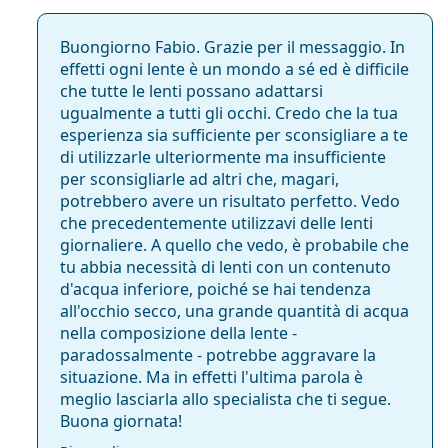
Intervallo delle diottrie - Meno fino a…
Buongiorno Fabio. Grazie per il messaggio. In
effetti ogni lente è un mondo a sé ed è difficile
-12.00
che tutte le lenti possano adattarsi
ugualmente a tutti gli occhi. Credo che la tua
esperienza sia sufficiente per sconsigliare a te
-12.00
di utilizzarle ulteriormente ma insufficiente
per sconsigliarle ad altri che, magari,
-12.00
potrebbero avere un risultato perfetto. Vedo
che precedentemente utilizzavi delle lenti
giornaliere. A quello che vedo, è probabile che
Intervallo delle diottrie - Più fino a…
tu abbia necessità di lenti con un contenuto
d'acqua inferiore, poiché se hai tendenza
+4.00
all'occhio secco, una grande quantità di acqua
nella composizione della lente -
paradossalmente - potrebbe aggravare la
+8.00
situazione. Ma in effetti l'ultima parola è
meglio lasciarla allo specialista che ti segue.
+8.00
Buona giornata!