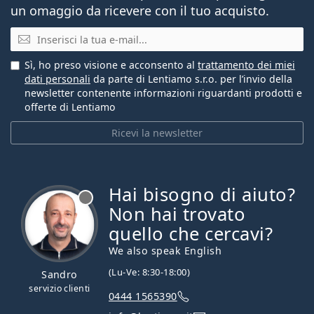
un omaggio da ricevere con il tuo acquisto.
E-mail
Sì, ho preso visione e acconsento al
trattamento dei miei
dati personali
da parte di Lentiamo s.r.o. per l’invio della
newsletter contenente informazioni riguardanti prodotti e
offerte di Lentiamo
Ricevi la newsletter
Hai bisogno di aiuto?
è offline
Non hai trovato
quello che cercavi?
We also speak English
(Lu-Ve: 8:30-18:00)
Sandro
servizio clienti
0444 1565390