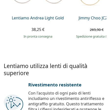
è offline
Persol
Prada
Lentiamo Andrea Light Gold
Jimmy Choo JC26
Tutte le marche
38,25 €
1
269,90 €
in pronta consegna
Spedizione gratuita
&
Lentiamo utilizza lenti di qualità
superiore
Rivestimento resistente
Con l'acquisto di ogni paio di lenti
includiamo un rivestimento antiriflesso e
antigraffio gratuito. Questo trattamento
filtra i riflessi indesiderati e protegge le