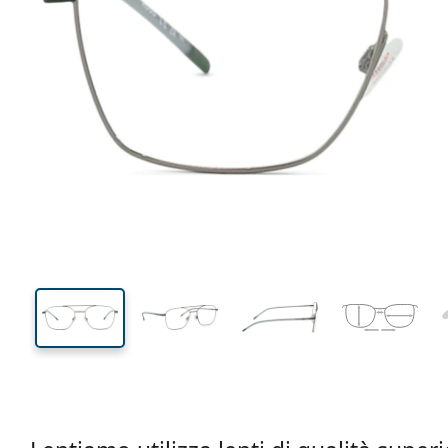
140 mm
Larghezza montatura
Diametr
lente (Cali
44 mm
55 mm
Altezza lente
Diametro lente (Calibro)