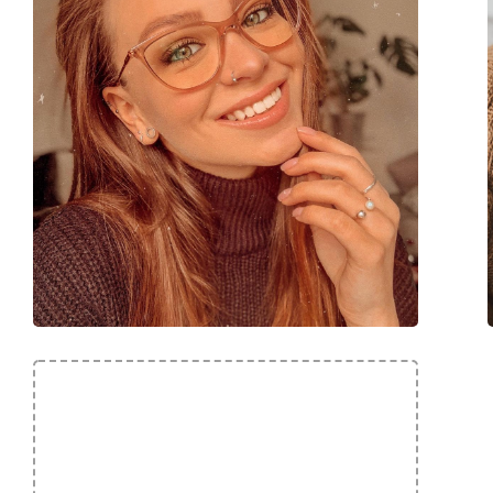
Marca:
Hugo
Codice:
HG 1274 0OC 18 55