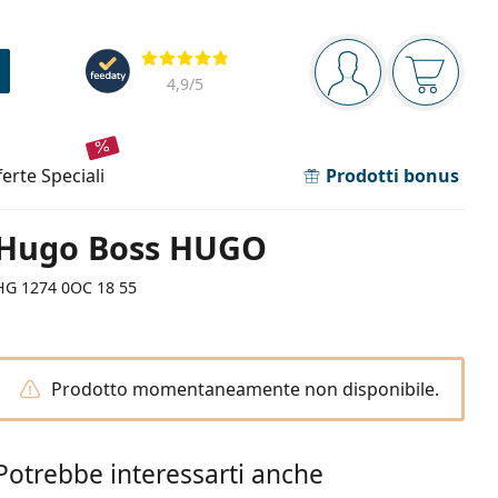
Barra di navigazione
Valutazione
sei connesso
Il carrel
4,9
/5
fferte speciali
Prodotti bonus
Hugo Boss HUGO
HG 1274 0OC 18 55
Prodotto momentaneamente non disponibile.
Potrebbe interessarti anche