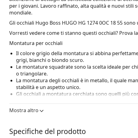
per i giovani. Lavoro raffinato, alta qualità e nuovi stil
mondiale.
Gli occhiali
Hugo Boss HUGO HG 1274 0OC 18 55
sono 
Vorresti vedere come ti stanno questi occhiali? Prova l
Montatura per occhiali
Il colore grigio della montatura si abbina perfettame
grigi, bianchi o biondo scuro.
Le montature squadrate sono la scelta ideale per ch
o triangolare.
La montatura degli occhiali è in metallo, il quale ma
stabilità e un aspetto unico.
Gli occhiali a montatura cerchiata sono quelli più c
grazie al loro design evidente. Uno dei loro vantaggi 
racchiudono completamente la lente e proteggono co
Mostra altro
a tutte le lenti, comprese quelle con maggiore poten
I naselli regolabili consentono una leggera modifica de
da sole. I naselli si adatteranno alla forma del nas
Specifiche del prodotto
regolazione dei naselli deve essere sempre eseguita 