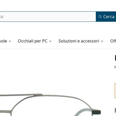
Cerca
o
sole
Occhiali per PC
Soluzioni e accessori
o