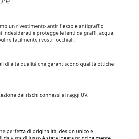
iore
iamo un rivestimento antiriflesso e antigraffio
si indesiderati e protegge le lenti da graffi, acqua,
ire facilmente i vostri occhiali.
li di alta qualità che garantiscono qualità ottiche
tezione dai rischi connessi ai raggi UV.
e perfetta di originalità, design unico e
ali da vista di lusso è stata ideata principalmente