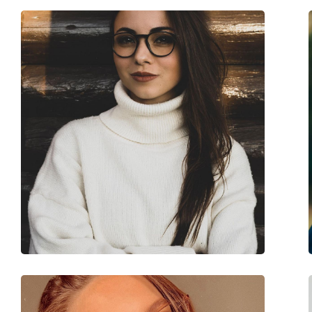
Larghezza montatura:
140 mm
Lunghezza asta (Asta):
145 mm
Ponte:
18 mm
Peso:
115 g
Naselli regolabili:
Sì
Cerniere a molla:
No
Clip-on:
No
Accessori
Custodia:
Sì
Panno per pulizia:
Sì
Altro
Sesso:
Uomo
Categorie:
Occhiali da vista