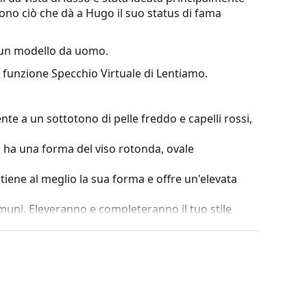
i sono ciò che dà a Hugo il suo status di fama
un modello da uomo.
a funzione Specchio Virtuale di Lentiamo.
nte a un sottotono di pelle freddo e capelli rossi,
i ha una forma del viso rotonda, ovale
ntiene al meglio la sua forma e offre un'elevata
omuni. Eleveranno e completeranno il tuo stile
è la robustezza, la durata, il fatto che
ntro i danni. Questo tipo di montatura è adatto
za ottica.
lla posizione e della vestibilità dei tuoi occhiali
o e quindi forniranno un maggiore comfort. La
da un ottico esperto per evitare danni o rotture