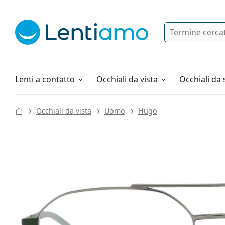
Ricerca
Ho già un account cliente Lentiam
Navigazione del sito
Soluzioni
Tutto sugli acquisti
Lenti a contatto
Occhiali da vista
Occhiali da 
Occhiali da vista
Uomo
Hugo