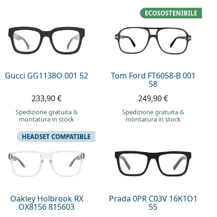
ECOSOSTENIBILE
Gucci GG1138O 001 52
Tom Ford FT6058-B 001
58
233,90 €
249,90 €
Spedizione gratuita
&
Spedizione gratuita
&
montatura in stock
montatura in stock
HEADSET COMPATIBLE
Oakley Holbrook RX
Prada 0PR C03V 16K1O1
OX8156 815603
55