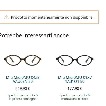
Prodotto momentaneamente non disponibile.
Potrebbe interessarti anche
Miu Miu 0MU 04ZS
Miu Miu 0MU 01XV
VAU08N 50
1AB1O1 50
249,90 €
177,90 €
Spedizione gratuita
&
Spedizione gratuita
&
in pronta consegna
montatura in stock