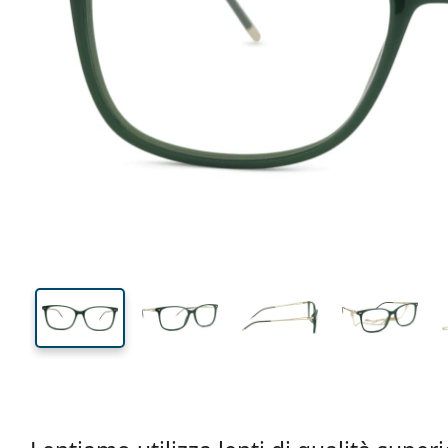
132 mm
Larghezza montatura
Diametr
lente (Cali
40 mm
53 mm
Altezza lente
Diametro lente (Calibro)