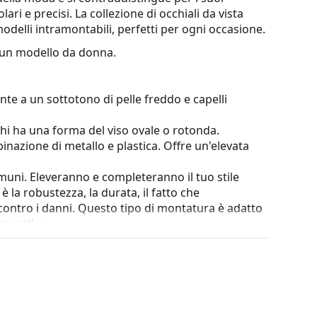
lari e precisi. La collezione di occhiali da vista
odelli intramontabili, perfetti per ogni occasione.
un modello da donna.
te a un sottotono di pelle freddo e capelli
chi ha una forma del viso ovale o rotonda.
nazione di metallo e plastica. Offre un'elevata
omuni. Eleveranno e completeranno il tuo stile
è la robustezza, la durata, il fatto che
ntro i danni. Questo tipo di montatura è adatto
za ottica.
e. Il colore della custodia e il suo design possono
 degli occhiali da vista. Alcuni modelli possono
con un panno.