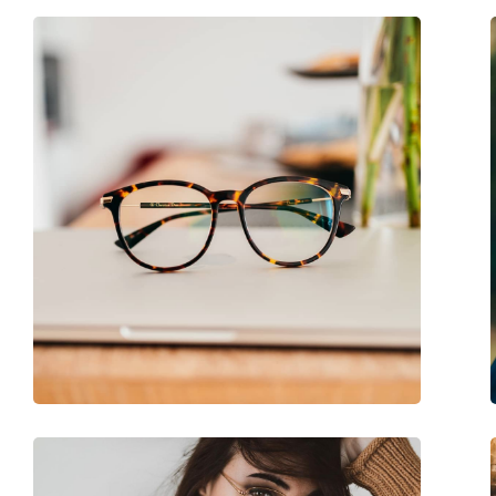
Larghezza montatura:
132 mm
Lunghezza asta (Asta):
140 mm
Ponte:
15 mm
Peso:
110 g
Naselli regolabili:
No
Cerniere a molla:
No
Clip-on:
No
Accessori
Custodia:
Sì
Panno per pulizia:
Sì
Altro
Sesso:
Donna
Categorie:
Occhiali da vista