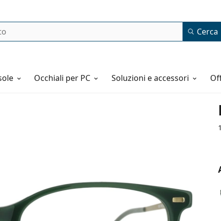
Cerca
o
sole
Occhiali per PC
Soluzioni e accessori
o