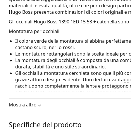
materiali di elevata qualità, oltre che per i design partico
Hugo Boss presenta combinazioni di colori originali e m
Gli occhiali
Hugo Boss 1390 1ED 15 53 + catenella
sono 
Montatura per occhiali
Il colore verde della montatura si abbina perfettamen
castano scuro, neri o rossi.
Le montature rettangolari sono la scelta ideale per 
La montatura degli occhiali è composta da una combi
durata, stabilità e uno stile straordinario.
Gli occhiali a montatura cerchiata sono quelli più c
grazie al loro design evidente. Uno dei loro vantaggi 
racchiudono completamente la lente e proteggono co
a tutte le lenti, comprese quelle con maggiore poten
Accessori
Mostra altro
Consegniamo gli occhiali nella loro custodia original
variare.
Specifiche del prodotto
Il panno in dotazione è ideale per la pulizia e la cura
essere forniti con un sacchetto di tessuto anziché 