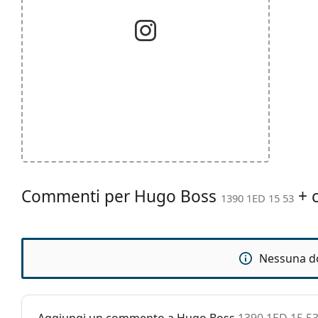
Commenti per Hugo Boss
+ c
1390 1ED 15 53
Nessuna d
Aggiungi un commento a Hugo Boss
1390 1ED 15 5