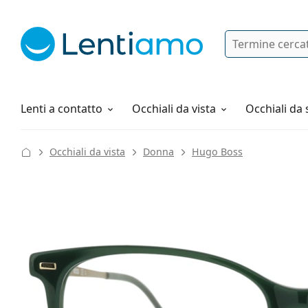
Ricerca
Ho già un account cliente Lentiam
Navigazione del sito
Soluzioni
Tutto sugli acquisti
Lenti a contatto
Occhiali da vista
Occhiali da 
Occhiali da vista
Donna
Hugo Boss