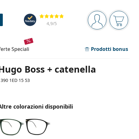
Barra di navigazione
Valutazione
sei connesso
Il carrel
4,9
/5
fferte speciali
Prodotti bonus
Hugo Boss + catenella
1390 1ED 15 53
Altre colorazioni disponibili