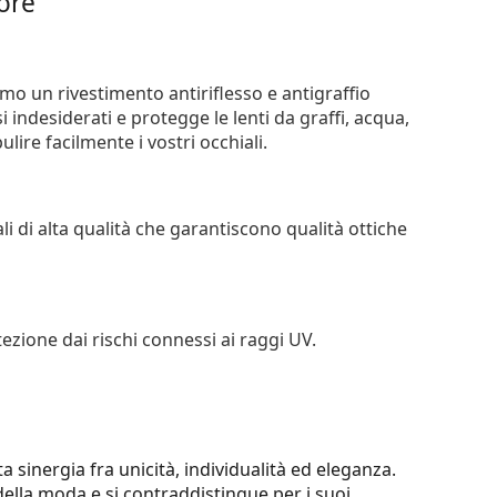
iore
iamo un rivestimento antiriflesso e antigraffio
si indesiderati e protegge le lenti da graffi, acqua,
ire facilmente i vostri occhiali.
li di alta qualità che garantiscono qualità ottiche
tezione dai rischi connessi ai raggi UV.
 sinergia fra unicità, individualità ed eleganza.
la moda e si contraddistingue per i suoi