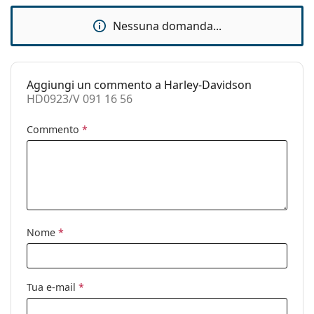
montatura:
istruzioni prima dell'uso.
Nessuna domanda...
Lunghezza asta
145 mm
(Asta):
Ponte:
16 mm
Aggiungi un commento a Harley-Davidson
Peso:
175 g
HD0923/V 091 16 56
Naselli
No
regolabili:
Commento
*
Cerniere a
No
molla:
Clip-on:
No
Accessori
Nome
*
Custodia:
Sì
Panno per
Sì
pulizia:
Tua e-mail
*
Altro