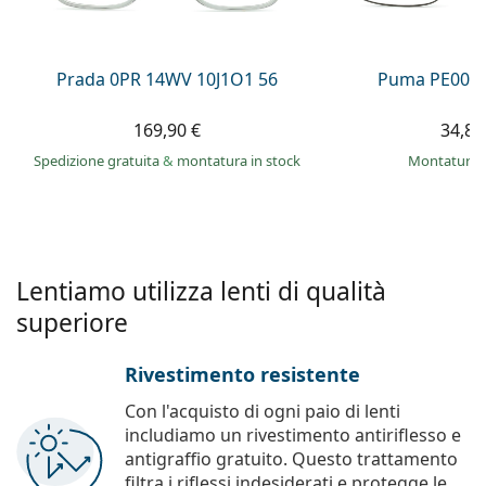
è offline
Persol
Prada
Prada 0PR 14WV 10J1O1 56
Puma PE0027
Tutte le marche
169,90 €
34,89
Spedizione gratuita
&
montatura in stock
montatura 
Lentiamo utilizza lenti di qualità
superiore
Rivestimento resistente
Con l'acquisto di ogni paio di lenti
includiamo un rivestimento antiriflesso e
antigraffio gratuito. Questo trattamento
filtra i riflessi indesiderati e protegge le