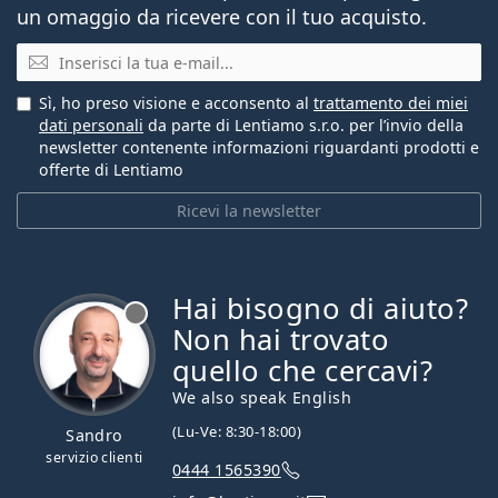
un omaggio da ricevere con il tuo acquisto.
E-mail
Sì, ho preso visione e acconsento al
trattamento dei miei
dati personali
da parte di Lentiamo s.r.o. per l’invio della
newsletter contenente informazioni riguardanti prodotti e
offerte di Lentiamo
Ricevi la newsletter
Hai bisogno di aiuto?
è offline
Non hai trovato
quello che cercavi?
We also speak English
(Lu-Ve: 8:30-18:00)
Sandro
servizio clienti
0444 1565390