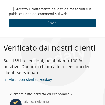
Sesso:
Uomo
Categorie:
Occhiali da vista
Accetto il
trattamento
dei dati da me forniti e la
pubblicazione dei commenti sul web
Marca:
Harley Davidson
Invia
Codice:
HD0923/V 091 16 56
Verificato dai nostri clienti
Su 11381 recensioni, ne abbiamo 100 %
positive. Dai un'occhiata alle recensioni dei
clienti selezionati.
Altre recensioni su Feedaty
Sempre tutto perfetto ed economico.
Gian R., 3 giorni fa
valutazione 5 di 5