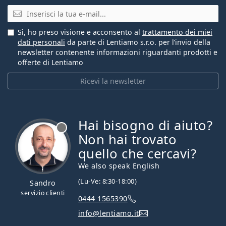
E-mail
Sì, ho preso visione e acconsento al
trattamento dei miei
dati personali
da parte di Lentiamo s.r.o. per l’invio della
newsletter contenente informazioni riguardanti prodotti e
offerte di Lentiamo
Ricevi la newsletter
Hai bisogno di aiuto?
è offline
Non hai trovato
quello che cercavi?
We also speak English
(Lu-Ve: 8:30-18:00)
Sandro
servizio clienti
0444 1565390
info@lentiamo.it