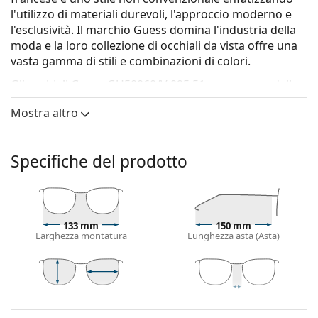
l'utilizzo di materiali durevoli, l'approccio moderno e
l'esclusività. Il marchio Guess domina l'industria della
moda e la loro collezione di occhiali da vista offre una
vasta gamma di stili e combinazioni di colori.
Gli occhiali
Guess GU50060/V 095 51
sono un modello
da uomo.
Mostra altro
Vorresti vedere come ti stanno questi occhiali? Prova la
funzione Specchio Virtuale di Lentiamo.
Specifiche del prodotto
Montatura per occhiali
Il colore verde della montatura si abbina
perfettamente a un sottotono di pelle freddo e
capelli castano scuro, neri o rossi.
133 mm
150 mm
Le montature squadrate sono la scelta ideale per
Larghezza montatura
Lunghezza asta (Asta)
chi ha una forma del viso rotonda, ovale
o triangolare.
La montatura degli occhiali è realizzata in plastica di
alta qualità, che offre lunga durata, comfort e un
44 mm
51 mm
20 mm
Altezza lente
Diametro lente
Ponte
aspetto eccezionale.