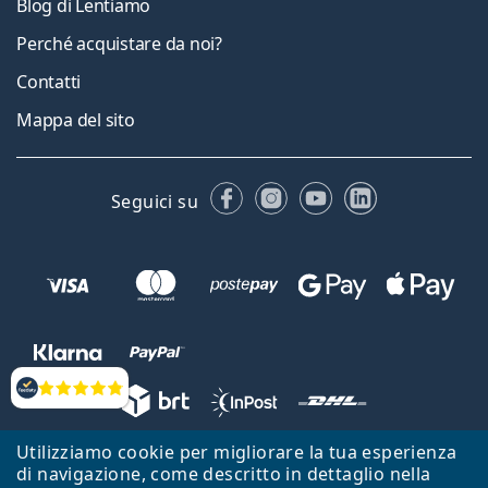
Blog di Lentiamo
Perché acquistare da noi?
Contatti
Mappa del sito
Facebook
Instagram
YouTube
LinkedIn
Seguici su
Valutazione
Utilizziamo cookie per migliorare la tua esperienza
Lentiamo s.r.o., Vídeňská 12, 37833 Nová Bystřice, Repubblica Ceca.
di navigazione, come descritto in dettaglio nella
Partita IVA: CZ26104784