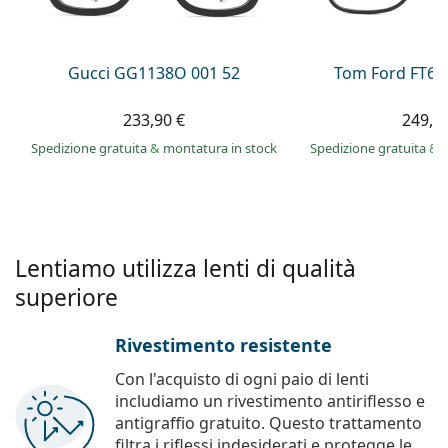
è offline
Persol
Prada
Gucci GG1138O 001 52
Tom Ford FT60
Tutte le marche
233,90 €
249,9
Spedizione gratuita
&
montatura in stock
Spedizione gratuita
&
Lentiamo utilizza lenti di qualità
superiore
Rivestimento resistente
Con l'acquisto di ogni paio di lenti
includiamo un rivestimento antiriflesso e
antigraffio gratuito. Questo trattamento
filtra i riflessi indesiderati e protegge le