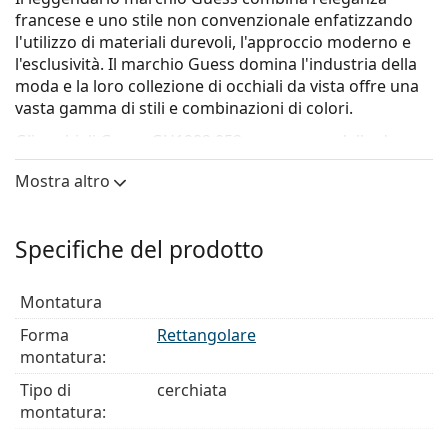
francese e uno stile non convenzionale enfatizzando
l'utilizzo di materiali durevoli, l'approccio moderno e
l'esclusività. Il marchio Guess domina l'industria della
moda e la loro collezione di occhiali da vista offre una
vasta gamma di stili e combinazioni di colori.
Gli occhiali
Guess GU1982 052
sono un modello da
uomo.
Mostra altro
Montatura per occhiali
Il colore marrone della montatura si abbina
Specifiche del prodotto
perfettamente a un sottotono di pelle caldo e capelli
castano chiaro, nero o biondo scuro.
Le montature rettangolari sono la scelta ideale per
Montatura
chi ha una forma del viso ovale o rotonda.
Forma
Rettangolare
La montatura degli occhiali è realizzata in plastica di
montatura:
alta qualità, che offre lunga durata, comfort e un
aspetto eccezionale.
Tipo di
cerchiata
Gli occhiali a montatura cerchiata sono quelli più
montatura:
comuni. Eleveranno e completeranno il tuo stile
Colore
Marrone