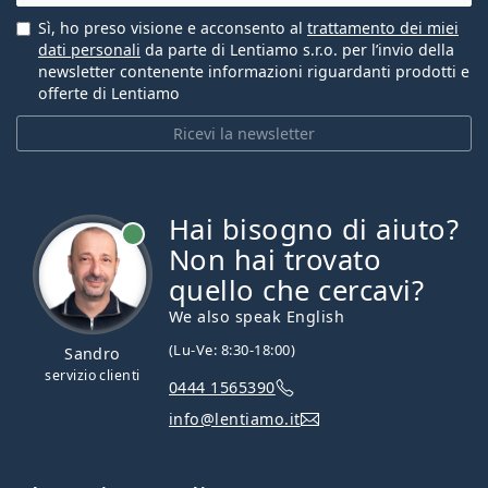
Sì, ho preso visione e acconsento al
trattamento dei miei
dati personali
da parte di Lentiamo s.r.o. per l’invio della
newsletter contenente informazioni riguardanti prodotti e
offerte di Lentiamo
Ricevi la newsletter
Hai bisogno di aiuto?
è online
Non hai trovato
quello che cercavi?
We also speak English
(Lu-Ve: 8:30-18:00)
Sandro
servizio clienti
0444 1565390
info@lentiamo.it