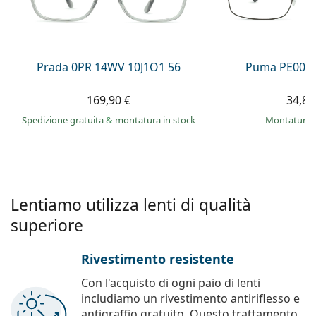
0444 1565390
Gucci
Tutte le soluzioni
Tutte le marche
è online
Persol
Prada
Prada 0PR 14WV 10J1O1 56
Puma PE0027
Tutte le marche
169,90 €
34,89
Spedizione gratuita
&
montatura in stock
montatura 
Lentiamo utilizza lenti di qualità
superiore
Rivestimento resistente
Con l'acquisto di ogni paio di lenti
includiamo un rivestimento antiriflesso e
antigraffio gratuito. Questo trattamento