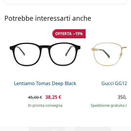
Potrebbe interessarti anche
OFFERTA −15%
Lentiamo Tomas Deep Black
Gucci GG122
38,25 €
350,9
45,00 €
in pronta consegna
Spedizione gratuita
&