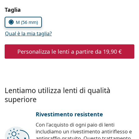
è offline
Persol
Seleziona i parametri
Taglia
Prada
M (56 mm)
Tutte le marche
Qual è la mia taglia?
Personalizza le lenti a partire da
19,90 €
Lentiamo utilizza lenti di qualità
superiore
Rivestimento resistente
Con l'acquisto di ogni paio di lenti
includiamo un rivestimento antiriflesso e
antigraffio gratuito. Questo trattamento