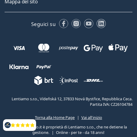
Mappa del sito
Facebook
Instagram
YouTube
LinkedIn
Seguici su
Lentiamo s.r.o., Vídeňská 12, 37833 Nová Bystřice, Repubblica Ceca.
Partita IVA: CZ26104784
Torna alla Home Page
Vai all'inizio
Il sito Lentiamo.it è proprietà di Lentiamo s.r.o., che ne detiene la
Valutazione
gestione.
Online - per te - da 18 anni!