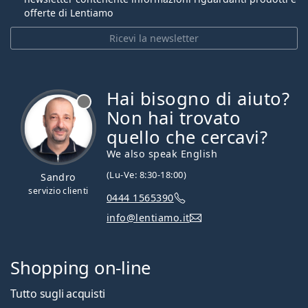
offerte di Lentiamo
Ricevi la newsletter
Hai bisogno di aiuto?
è offline
Non hai trovato
quello che cercavi?
We also speak English
(Lu-Ve: 8:30-18:00)
Sandro
servizio clienti
0444 1565390
info@lentiamo.it
Shopping on-line
Tutto sugli acquisti