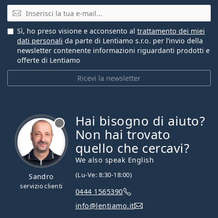
E-mail
Sì, ho preso visione e acconsento al
trattamento dei miei
dati personali
da parte di Lentiamo s.r.o. per l’invio della
newsletter contenente informazioni riguardanti prodotti e
offerte di Lentiamo
Ricevi la newsletter
Hai bisogno di aiuto?
è offline
Non hai trovato
quello che cercavi?
We also speak English
(Lu-Ve: 8:30-18:00)
Sandro
servizio clienti
0444 1565390
info@lentiamo.it