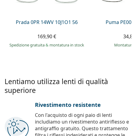
è offline
Persol
Prada
Prada 0PR 14WV 10J1O1 56
Puma PE0027
Tutte le marche
169,90 €
34,89
Spedizione gratuita
&
montatura in stock
montatura 
Lentiamo utilizza lenti di qualità
superiore
Rivestimento resistente
Con l'acquisto di ogni paio di lenti
includiamo un rivestimento antiriflesso e
antigraffio gratuito. Questo trattamento
filtra i riflessi indesiderati e protegge le