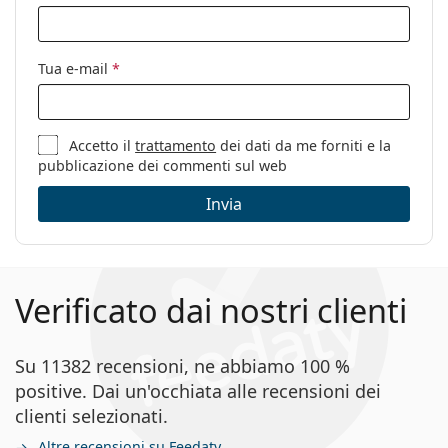
pulizia:
Altro
Tua e-mail
*
Sesso:
Uomo
Categorie:
Occhiali da vista
Marca:
Emporio Armani
Accetto il
trattamento
dei dati da me forniti e la
pubblicazione dei commenti sul web
Codice:
0EA1098 3003 54
Invia
Verificato dai nostri clienti
Su 11382 recensioni, ne abbiamo 100 %
positive. Dai un'occhiata alle recensioni dei
clienti selezionati.
Altre recensioni su Feedaty