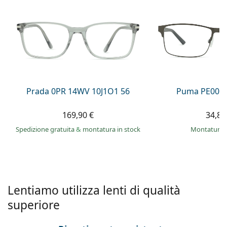
0444 1565390
Gucci
Tutte le soluzioni
Tutte le marche
è online
Persol
Prada
Tutte le marche
Prada 0PR 14WV 10J1O1 56
Puma PE0027
169,90 €
34,89
Spedizione gratuita
&
montatura in stock
montatura 
Lentiamo utilizza lenti di qualità
superiore