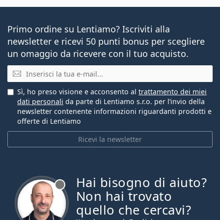
Primo ordine su Lentiamo? Iscriviti alla
newsletter e ricevi 50 punti bonus per scegliere
un omaggio da ricevere con il tuo acquisto.
E-mail
Sì, ho preso visione e acconsento al
trattamento dei miei
dati personali
da parte di Lentiamo s.r.o. per l’invio della
newsletter contenente informazioni riguardanti prodotti e
offerte di Lentiamo
Ricevi la newsletter
Hai bisogno di aiuto?
è offline
Non hai trovato
quello che cercavi?