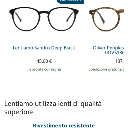
è offline
Persol
Prada
Tutte le marche
Lentiamo Sandro Deep Black
Oliver Peoples 
0OV5186 1
45,00 €
187,9
in pronta consegna
Spedizione gratuita
&
Lentiamo utilizza lenti di qualità
superiore
Rivestimento resistente