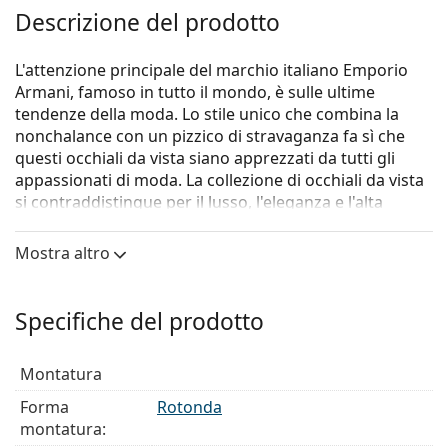
Descrizione del prodotto
L'attenzione principale del marchio italiano Emporio
Armani, famoso in tutto il mondo, è sulle ultime
tendenze della moda. Lo stile unico che combina la
nonchalance con un pizzico di stravaganza fa sì che
questi occhiali da vista siano apprezzati da tutti gli
appassionati di moda. La collezione di occhiali da vista
si contraddistingue per il lusso, l'eleganza e l'alta
artigianalità artistica.
Mostra altro
Gli occhiali
Emporio Armani 0EA1091 3001
sono un
modello unisex.
Montatura per occhiali
Specifiche del prodotto
Il colore nero della montatura si abbina
perfettamente a un sottotono di pelle freddo e
Montatura
capelli biondo chiaro, castano chiaro o nero.
Forma
Rotonda
Le montature rotonde sono la scelta ideale per chi
montatura:
ha una forma del viso quadrata o ovale.