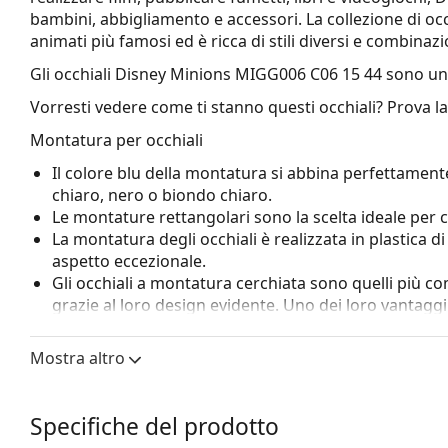
bambini, abbigliamento e accessori. La collezione di occh
animati più famosi ed è ricca di stili diversi e combinazio
Gli occhiali
Disney Minions MIGG006 C06 15 44
sono un
Vorresti vedere come ti stanno questi occhiali? Prova l
Montatura per occhiali
Il colore blu della montatura si abbina perfettamente
chiaro, nero o biondo chiaro.
Le montature rettangolari sono la scelta ideale per 
La montatura degli occhiali è realizzata in plastica d
aspetto eccezionale.
Gli occhiali a montatura cerchiata sono quelli più c
grazie al loro design evidente. Uno dei loro vantaggi 
racchiudono completamente la lente e proteggono co
a tutte le lenti, comprese quelle con maggiore poten
Mostra altro
Le cerniere a molla consentono alle aste un moviment
maggiore comfort. La montatura è più resistente ai da
Specifiche del prodotto
Accessori