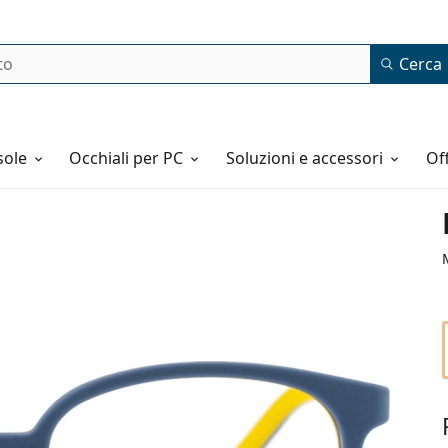
Cerca
o
sole
Occhiali per PC
Soluzioni e accessori
o