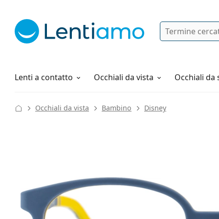
Ricerca
Ho già un account cliente Lentiam
Navigazione del sito
Soluzioni
Tutto sugli acquisti
Lenti a contatto
Occhiali da vista
Occhiali da 
Occhiali da vista
Bambino
Disney