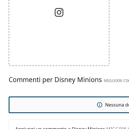
Commenti per Disney Minions
MIGG006 C06
Nessuna d
Aggiungi un commento a Disney Minions
MIGG006 C