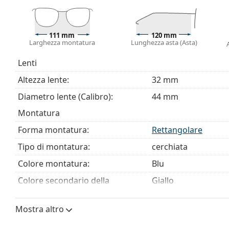
Consegniamo gli occhiali nella loro custodia original
variare.
Esplora l'intera gamma di
occhiali da vista
e scopri la 
111 mm
120 mm
Larghezza montatura
Lunghezza asta (Asta)
stili, oppure consulta la nostra
guida agli occhiali da vis
È un dispositivo medico. Leggere attentamente le istruz
Lenti
Altezza lente:
32 mm
Diametro lente (Calibro):
44 mm
Montatura
Forma montatura:
Rettangolare
Tipo di montatura:
cerchiata
Colore montatura:
Blu
Colore secondario della
Giallo
montatura:
Materiale montatura:
Plastica
Mostra altro
Taglia:
XS