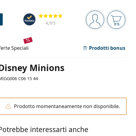
Barra di navigazione
Valutazione
sei connesso
Il carrel
4,9
/5
fferte speciali
Prodotti bonus
Disney Minions
MIGG006 C06 15 44
Prodotto momentaneamente non disponibile.
Potrebbe interessarti anche