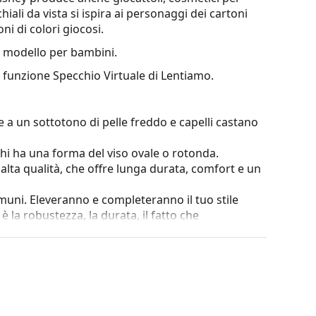
iali da vista si ispira ai personaggi dei cartoni
ni di colori giocosi.
 modello per bambini.
a funzione Specchio Virtuale di Lentiamo.
 a un sottotono di pelle freddo e capelli castano
chi ha una forma del viso ovale o rotonda.
i alta qualità, che offre lunga durata, comfort e un
omuni. Eleveranno e completeranno il tuo stile
è la robustezza, la durata, il fatto che
ntro i danni. Questo tipo di montatura è adatto
za ottica.
o maggiore di oltre 90°, il che si traduce in un
nni e mantiene la giusta vestibilità più a lungo.