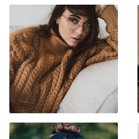
Larghezza montatura:
111 mm
Lunghezza asta (Asta):
120 mm
Ponte:
15 mm
Peso:
65 g
Naselli regolabili:
No
Cerniere a molla:
Sì
Clip-on:
No
Accessori
Custodia:
Sì
Panno per pulizia:
No
Altro
Sesso:
Bambino
Categorie:
Occhiali da vista