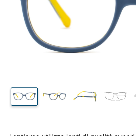
111 mm
Larghezza montatura
Diametr
lente (Cali
32 mm
44 mm
Altezza lente
Diametro lente (Calibro)