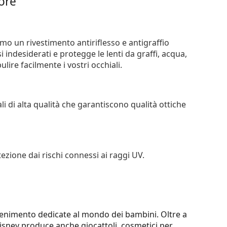
iore
iamo un rivestimento antiriflesso e antigraffio
si indesiderati e protegge le lenti da graffi, acqua,
ire facilmente i vostri occhiali.
li di alta qualità che garantiscono qualità ottiche
tezione dai rischi connessi ai raggi UV.
ttenimento dedicate al mondo dei bambini. Oltre a
 Disney produce anche giocattoli, cosmetici per