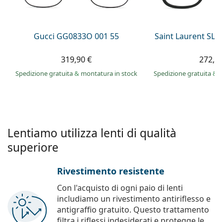
è offline
Persol
Prada
Gucci GG0833O 001 55
Saint Laurent SL 
Tutte le marche
319,90 €
272,9
Spedizione gratuita
&
montatura in stock
Spedizione gratuita
&
Lentiamo utilizza lenti di qualità
superiore
Rivestimento resistente
Con l'acquisto di ogni paio di lenti
includiamo un rivestimento antiriflesso e
antigraffio gratuito. Questo trattamento
filtra i riflessi indesiderati e protegge le