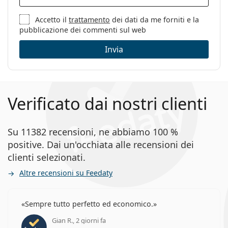
Sesso:
Uomo
Categorie:
Occhiali da vista
Accetto il
trattamento
dei dati da me forniti e la
pubblicazione dei commenti sul web
Marca:
David Beckham
Invia
Codice:
DB 7052 807 20 53
Verificato dai nostri clienti
Su 11382 recensioni, ne abbiamo 100 %
positive. Dai un'occhiata alle recensioni dei
clienti selezionati.
Altre recensioni su Feedaty
Sempre tutto perfetto ed economico.
Gian R., 2 giorni fa
valutazione 5 di 5