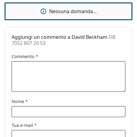
montatura:
istruzioni prima dell'uso.
Nessuna domanda...
Lunghezza asta
145 mm
(Asta):
Ponte:
20 mm
Aggiungi un commento a David Beckham
DB
Peso:
110 g
7052 807 20 53
Naselli
No
regolabili:
Commento
*
Cerniere a
No
molla:
Clip-on:
No
Accessori
Nome
*
Custodia:
Sì
Panno per
Sì
pulizia:
Tua e-mail
*
Altro