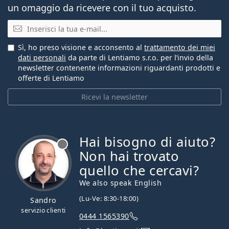
un omaggio da ricevere con il tuo acquisto.
E-mail
Sì, ho preso visione e acconsento al
trattamento dei miei
dati personali
da parte di Lentiamo s.r.o. per l’invio della
newsletter contenente informazioni riguardanti prodotti e
offerte di Lentiamo
Ricevi la newsletter
Hai bisogno di aiuto?
è offline
Non hai trovato
quello che cercavi?
We also speak English
(Lu-Ve: 8:30-18:00)
Sandro
servizio clienti
0444 1565390