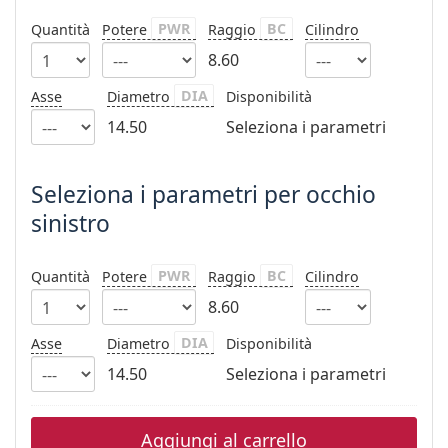
è offline
Persol
PWR
BC
Quantità
Potere
Raggio
Cilindro
Prada
8.60
Tutte le marche
DIA
Asse
Diametro
Disponibilità
14.50
Seleziona i parametri
Seleziona i parametri per occhio
sinistro
PWR
BC
Quantità
Potere
Raggio
Cilindro
8.60
DIA
Asse
Diametro
Disponibilità
14.50
Seleziona i parametri
Aggiungi al carrello