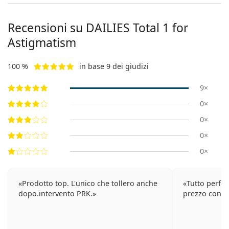
Recensioni su DAILIES Total 1 for
Astigmatism
100 %
in base 9 dei giudizi
9×
0×
0×
0×
0×
Prodotto top. L'unico che tollero anche
Tutto perfet
dopo.intervento PRK.
prezzo consi