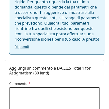
istruzioni prima dell'uso.
rigide. Per quanto riguarda la tua ultima
Confezione
domanda, questo dipende dai parametri che
Produttore:
Alcon
ti occorrono. Ti suggerisco di mostrare alla
specialista queste lenti, e il range di parametri
Lenti in una
30
che prevedono. Qualora i tuoi parametri
confezione:
rientrino fra quelli che esistono per queste
Peso:
71 g
lenti, la tua specialista potrà effettuare una
riconversione idonea per il tuo caso. A presto!
Altro
Rispondi
Categorie:
Lenti giornaliere
Lenti toriche
Silicone-idrogel
Aggiungi un commento a DAILIES Total 1 for
Lenti a contatto
Astigmatism (30 lenti)
Commento
*