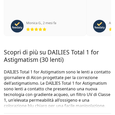
Monica G.
,
2 mesi fa
Anto
valutazione 5 di 5
Scopri di più su DAILIES Total 1 for
Astigmatism (30 lenti)
DAILIES Total 1 for Astigmatism sono le lenti a contatto
giornaliere di Alcon progettate per la correzione
dell'astigmatismo. Le DAILIES Total 1 for Astigmatism
sono lenti a contatto che presentano una nuova
tecnologia con gradiente acqueo, un filtro UV di Classe
1, un'elevata permeabilità all'ossigeno e una
colorazione blu chiaro per una facile manipolazione.
Oltre ai vantaggi del silicone idrogel, le DAILIES Total 1