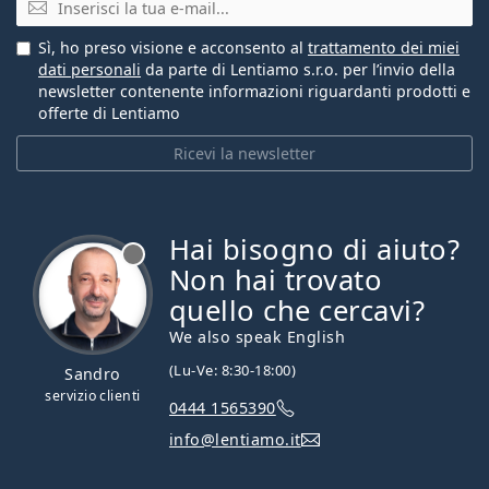
Sì, ho preso visione e acconsento al
trattamento dei miei
dati personali
da parte di Lentiamo s.r.o. per l’invio della
newsletter contenente informazioni riguardanti prodotti e
offerte di Lentiamo
Ricevi la newsletter
Hai bisogno di aiuto?
è offline
Non hai trovato
quello che cercavi?
We also speak English
(Lu-Ve: 8:30-18:00)
Sandro
servizio clienti
0444 1565390
info@lentiamo.it