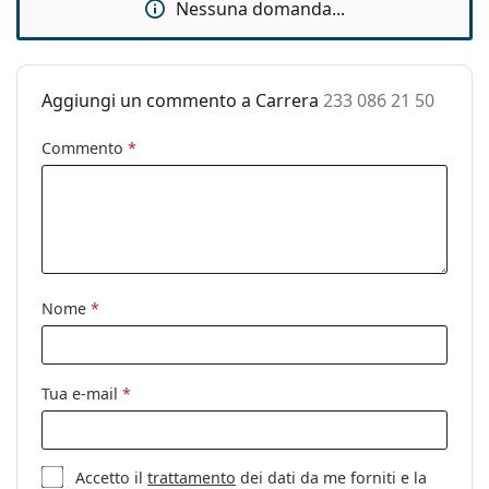
montatura:
Nessuna domanda...
per leggere i consigli dei nostri specialisti.
Lunghezza asta
145 mm
È un dispositivo medico. Leggere attentamente le
(Asta):
istruzioni prima dell'uso.
Aggiungi un commento a Carrera
233 086 21 50
Ponte:
21 mm
Peso:
100 g
Commento
*
Naselli
No
regolabili:
Cerniere a
Sì
molla:
Accessori
Nome
*
Custodia:
Sì
Panno per
Sì
pulizia:
Tua e-mail
*
Altro
Sesso:
Unisex
Accetto il
trattamento
dei dati da me forniti e la