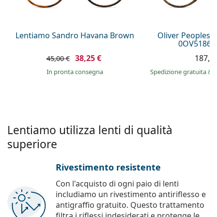
è offline
Persol
Prada
Lentiamo Sandro Havana Brown
Oliver Peoples 
0OV5186 1
Tutte le marche
38,25 €
187,9
45,00 €
in pronta consegna
Spedizione gratuita
&
Lentiamo utilizza lenti di qualità
superiore
Rivestimento resistente
Con l'acquisto di ogni paio di lenti
includiamo un rivestimento antiriflesso e
antigraffio gratuito. Questo trattamento
filtra i riflessi indesiderati e protegge le