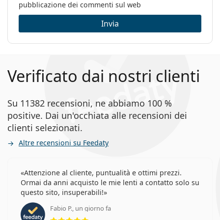
Categorie:
Occhiali da vista
pubblicazione dei commenti sul web
Marca:
Carrera
Invia
Codice:
233 086 21 50
Verificato dai nostri clienti
Su 11382 recensioni, ne abbiamo 100 %
positive. Dai un'occhiata alle recensioni dei
clienti selezionati.
Altre recensioni su Feedaty
Attenzione al cliente, puntualità e ottimi prezzi.
Ormai da anni acquisto le mie lenti a contatto solo su
questo sito, insuperabili!
Fabio P., un giorno fa
valutazione 5 di 5