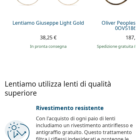
è offline
Persol
Prada
Lentiamo Giuseppe Light Gold
Oliver Peoples 
0OV5186 1
Tutte le marche
38,25 €
187,9
in pronta consegna
Spedizione gratuita
&
Lentiamo utilizza lenti di qualità
superiore
Rivestimento resistente
Con l'acquisto di ogni paio di lenti
includiamo un rivestimento antiriflesso e
antigraffio gratuito. Questo trattamento
filtra i riflessi indesiderati e protegge le