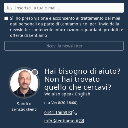
E-mail
Sì, ho preso visione e acconsento al
trattamento dei miei
dati personali
da parte di Lentiamo s.r.o. per l’invio della
newsletter contenente informazioni riguardanti prodotti e
offerte di Lentiamo
Ricevi la newsletter
Hai bisogno di aiuto?
è offline
Non hai trovato
quello che cercavi?
We also speak English
(Lu-Ve: 8:30-18:00)
Sandro
servizio clienti
0444 1565390
info@lentiamo.it