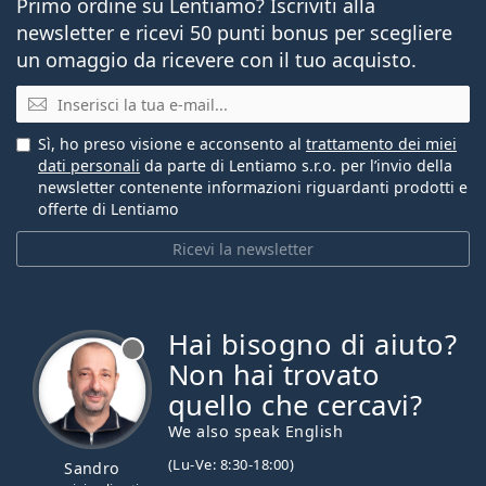
Primo ordine su Lentiamo? Iscriviti alla
newsletter e ricevi 50 punti bonus per scegliere
un omaggio da ricevere con il tuo acquisto.
E-mail
Sì, ho preso visione e acconsento al
trattamento dei miei
dati personali
da parte di Lentiamo s.r.o. per l’invio della
newsletter contenente informazioni riguardanti prodotti e
offerte di Lentiamo
Ricevi la newsletter
Hai bisogno di aiuto?
è offline
Non hai trovato
quello che cercavi?
We also speak English
(Lu-Ve: 8:30-18:00)
Sandro