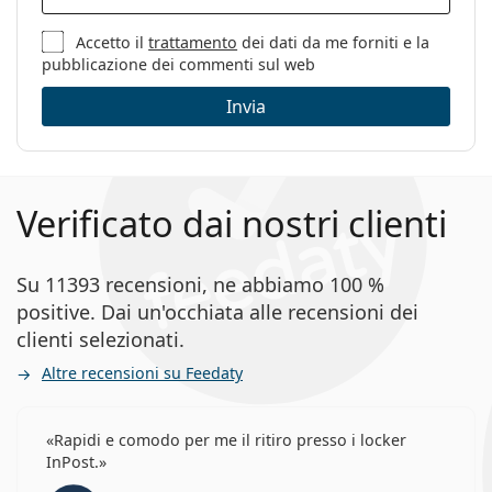
pulizia:
Accetto il
trattamento
dei dati da me forniti e la
Altro
pubblicazione dei commenti sul web
Sesso:
Donna
Invia
Categorie:
Occhiali da vista
Marca:
Burberry
Codice:
0BE2365 3024 51
Verificato dai nostri clienti
Su 11393 recensioni, ne abbiamo 100 %
positive. Dai un'occhiata alle recensioni dei
clienti selezionati.
Altre recensioni su Feedaty
Rapidi e comodo per me il ritiro presso i locker
InPost.