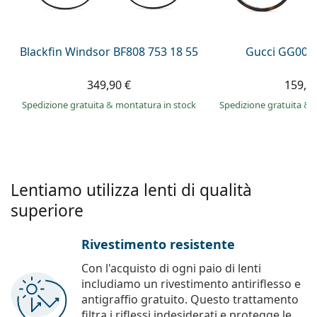
è offline
Persol
Prada
Blackfin Windsor BF808 753 18 55
Gucci GG002
Tutte le marche
349,90 €
159,9
Spedizione gratuita
&
montatura in stock
Spedizione gratuita
&
Lentiamo utilizza lenti di qualità
superiore
Rivestimento resistente
Con l'acquisto di ogni paio di lenti
includiamo un rivestimento antiriflesso e
antigraffio gratuito. Questo trattamento
filtra i riflessi indesiderati e protegge le