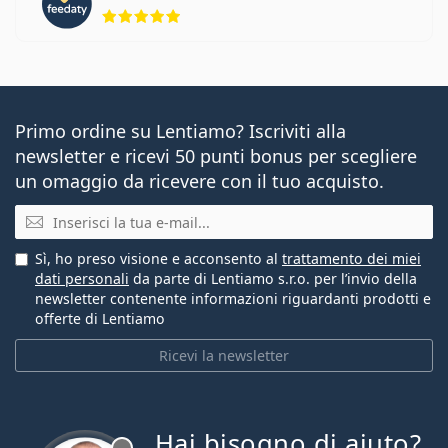
valutazione 5 di 5
Primo ordine su Lentiamo? Iscriviti alla
newsletter e ricevi 50 punti bonus per scegliere
un omaggio da ricevere con il tuo acquisto.
E-mail
Sì, ho preso visione e acconsento al
trattamento dei miei
dati personali
da parte di Lentiamo s.r.o. per l’invio della
newsletter contenente informazioni riguardanti prodotti e
offerte di Lentiamo
Ricevi la newsletter
Hai bisogno di aiuto?
è offline