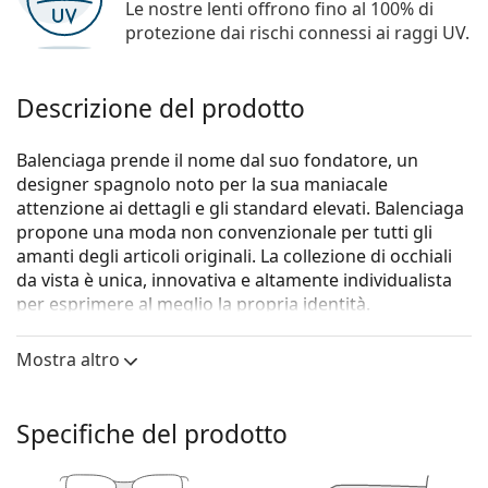
Le nostre lenti offrono fino al 100% di
protezione dai rischi connessi ai raggi UV.
Descrizione del prodotto
Balenciaga prende il nome dal suo fondatore, un
designer spagnolo noto per la sua maniacale
attenzione ai dettagli e gli standard elevati. Balenciaga
propone una moda non convenzionale per tutti gli
amanti degli articoli originali. La collezione di occhiali
da vista è unica, innovativa e altamente individualista
per esprimere al meglio la propria identità.
Gli occhiali
Balenciaga BB0405O 002 57
sono un
Mostra altro
modello da donna.
Montatura per occhiali
Specifiche del prodotto
Il colore marrone della montatura si abbina
perfettamente a un sottotono di pelle caldo e capelli
castano chiaro, nero o biondo scuro.