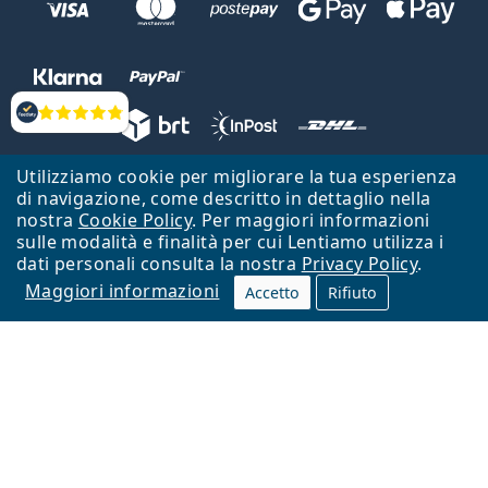
Valutazione
Utilizziamo cookie per migliorare la tua esperienza
Lentiamo s.r.o., Vídeňská 12, 37833 Nová Bystřice, Repubblica Ceca.
di navigazione, come descritto in dettaglio nella
Partita IVA: CZ26104784
nostra
Cookie Policy
. Per maggiori informazioni
sulle modalità e finalità per cui Lentiamo utilizza i
Torna alla Home Page
Vai all'inizio
dati personali consulta la nostra
Privacy Policy
.
Maggiori informazioni
Il sito Lentiamo.it è proprietà di Lentiamo s.r.o., che ne detiene la
Accetto
Rifiuto
gestione.
Online - per te - da 18 anni!