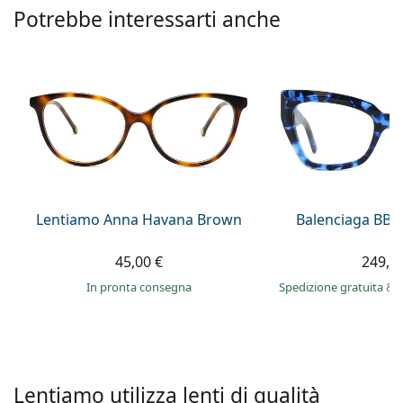
è offline
Persol
Potrebbe interessarti anche
Prada
Tutte le marche
Lentiamo Anna Havana Brown
Balenciaga BB0
45,00 €
249,9
in pronta consegna
Spedizione gratuita
&
Lentiamo utilizza lenti di qualità