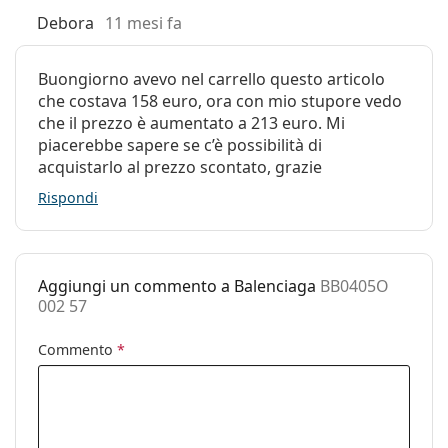
Accessori
Debora
11 mesi fa
Custodia:
Sì
Buongiorno avevo nel carrello questo articolo
Panno per
Sì
che costava 158 euro, ora con mio stupore vedo
pulizia:
che il prezzo è aumentato a 213 euro. Mi
Altro
piacerebbe sapere se c’è possibilità di
acquistarlo al prezzo scontato, grazie
Sesso:
Donna
Rispondi
Categorie:
Occhiali da vista
Marca:
Balenciaga
Codice:
BB0405O 002 57
Aggiungi un commento a Balenciaga
BB0405O
002 57
Commento
*