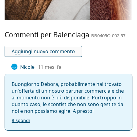
Colore
essere forniti con un sacchetto di tessuto anziché
Marrone
montatura:
con un panno.
Esplora l'intera gamma di
Materiale
Plastica
occhiali da vista
e scopri la
nostra ampia gamma di montature in tantissimi stili,
montatura:
Commenti per Balenciaga
oppure consulta la nostra
guida agli occhiali da vista
BB0405O 002 57
Taglia:
M
per leggere i consigli dei nostri specialisti.
Larghezza
140 mm
È un dispositivo medico. Leggere attentamente le
Aggiungi nuovo commento
montatura:
istruzioni prima dell'uso.
Lunghezza asta
140 mm
Nicole
11 mesi fa
(Asta):
Ponte:
16 mm
Buongiorno Debora, probabilmente hai trovato
Peso:
255 g
un'offerta di un nostro partner commerciale che
al momento non è più disponibile. Purtroppo in
Naselli
No
quanto caso, le scontistiche non sono gestite da
regolabili:
noi e non possiamo agire. A presto!
Cerniere a
No
Rispondi
molla:
Clip-on:
No